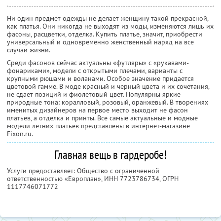
Ни один предмет одежды не делает женщину такой прекрасной,
как платья. Они никогда не выходят из моды, изменяются лишь их
фасоны, расцветки, отделка. Купить платье, значит, приобрести
универсальный и одновременно женственный наряд на все
случаи жизни.
Среди фасонов сейчас актуальны «футляры» с «рукавами-
фонариками», модели с открытыми плечами, варианты с
крупными рюшами и воланами. Особое значение придается
цветовой гамме. В моде красный и черный цвета и их сочетания,
не сдает позиций и фиолетовый цвет. Популярны яркие
природные тона: коралловый, розовый, оранжевый. В творениях
именитых дизайнеров на первое место выходит не фасон
платьев, а отделка и принты. Все самые актуальные и модные
модели летних платьев представлены в интернет-магазине
Fixon.ru.
Главная вещь в гардеробе!
Услуги предоставляет: Общество с ограниченной
ответственностью «Европлан»,
ИНН 7723786734
, ОГРН
1117746071772