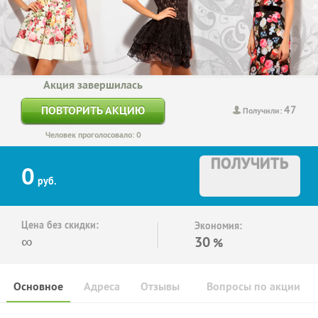
Акция завершилась
47
ПОВТОРИТЬ АКЦИЮ
Получили:
Человек проголосовало: 0
ПОЛУЧИТЬ
0
руб.
Цена без скидки:
Экономия:
∞
30
%
Основное
Адреса
Отзывы
Вопросы по акции