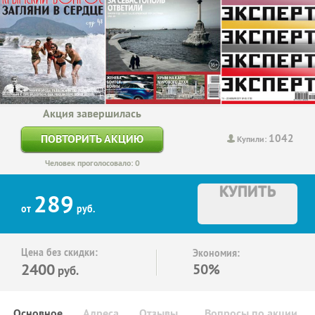
Акция завершилась
1042
ПОВТОРИТЬ АКЦИЮ
Купили:
Человек проголосовало: 0
КУПИТЬ
289
от
руб.
Цена без скидки:
Экономия:
2400
50%
руб.
Основное
Адреса
Отзывы
Вопросы по акции