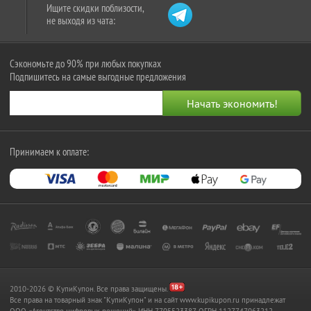
Ищите скидки поблизости,
не выходя из чата:
Сэкономьте до 90% при любых покупках
Подпишитесь на самые выгодные предложения
Принимаем к оплате:
2010-2026 © КупиКупон. Все права защищены.
Все права на товарный знак "КупиКупон" и на сайт www.kupikupon.ru принадлежат
OOO «Агентство цифровых решений» ИНН 7705523387, ОГРН 1127747063212