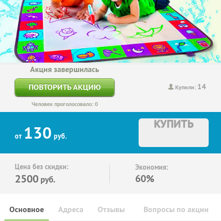
Акция завершилась
14
ПОВТОРИТЬ АКЦИЮ
Купили:
Человек проголосовало: 0
КУПИТЬ
130
от
руб.
Цена без скидки:
Экономия:
2500
60%
руб.
Основное
Адреса
Отзывы
Вопросы по акции