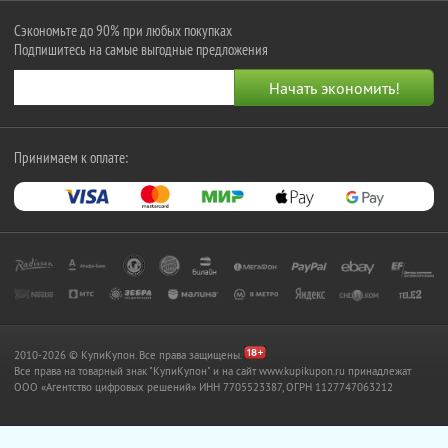
Сэкономьте до 90% при любых покупках
Подпишитесь на самые выгодные предложения
Принимаем к оплате:
2010-2026 © КупиКупон. Все права защищены.
Все права на товарный знак "КупиКупон" и на сайт www.kupikupon.ru принадлежат
OOO «Агентство цифровых решений» ИНН 7705523387, ОГРН 1127747063212