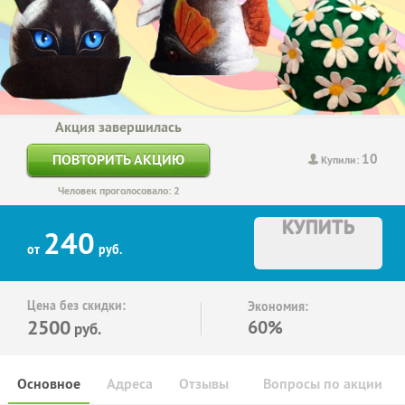
Акция завершилась
10
ПОВТОРИТЬ АКЦИЮ
Купили:
Человек проголосовало: 2
КУПИТЬ
240
от
руб.
Цена без скидки:
Экономия:
2500
60%
руб.
Основное
Адреса
Отзывы
Вопросы по акции