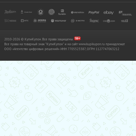
2010-2026 © КупиКупон. Все права защищены.
Все права на товарный знак "КупиКупон" и на сайт www.kupikupon.ru принадлежат
OOO «Агентство цифровых решений» ИНН 7705523387, ОГРН 1127747063212