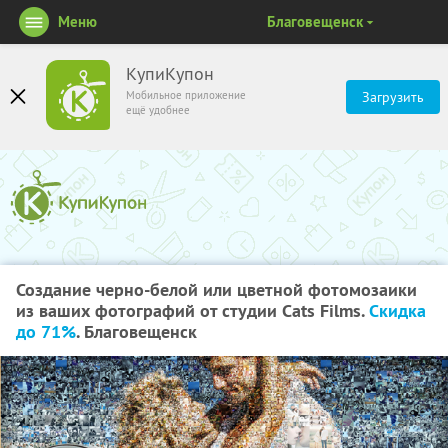
Меню
Благовещенск
КупиКупон
Мобильное приложение
Загрузить
ещё удобнее
Создание черно-белой или цветной фотомозаики
из ваших фотографий от студии Cats Films.
Скидка
до 71%
. Благовещенск