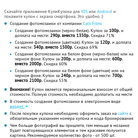
Скачайте приложение КупиКупона для
IOS
или
Android
и
покажите купон с экрана смартфона. Это удобно :)
Создание фотомозаики от компании
Cats Films
Создание фотомозаики (черно-белая). Купон за
100р.
и
доплата на месте:
290р. вместо 1350р.
Скидка 71%
Создание фотомозаики (цветная). Купон за
120р.
и доплата
на месте:
340р. вместо 1500р.
Скидка 69%
Создание фотомозаики на белом фоне (черно-белая) или на
черном фоне. Купон за
200р.
и доплата на месте:
600р.
вместо 2000р.
Скидка 60%
Создание фотомозаики на белом фоне (цветная) или на
черном фоне. Купон за
240р.
и доплата на месте:
700р.
вместо 2100р.
Скидка 55%
Внимание!
Купон является первоначальным взносом от общей
стоимости. Полную стоимость необходимо доплатить на месте
В стоимость создания фотомозаики в электронном виде
входит:
После покупки купона необходимо оформить заказ на
сайте
с
обязательным указанием номера купона и кода бронирования
Чем больше фотографий вы пришлете, тем меньше в мозаике
будет повторяющихся элементов и тем красивее получится
картина. Рекомендуемое количество фото - от 500 шт.