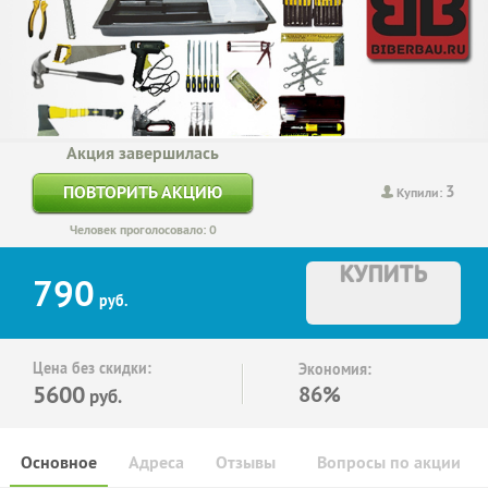
Акция завершилась
3
ПОВТОРИТЬ АКЦИЮ
Купили:
Человек проголосовало: 0
КУПИТЬ
790
руб.
Цена без скидки:
Экономия:
5600
86%
руб.
Основное
Адреса
Отзывы
Вопросы по акции