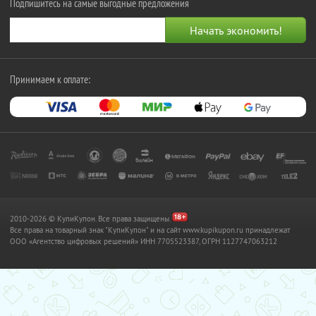
Подпишитесь на самые выгодные предложения
Принимаем к оплате:
2010-2026 © КупиКупон. Все права защищены.
Все права на товарный знак "КупиКупон" и на сайт www.kupikupon.ru принадлежат
OOO «Агентство цифровых решений» ИНН 7705523387, ОГРН 1127747063212