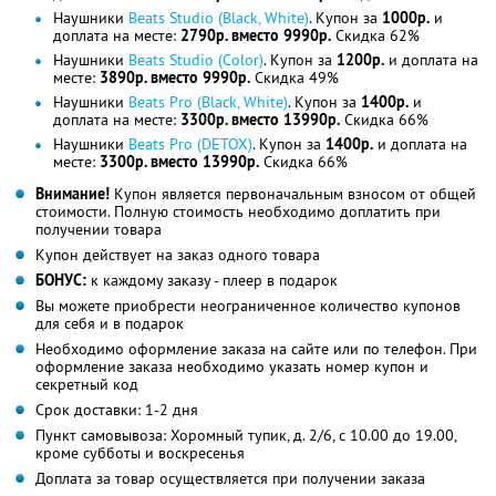
Наушники
Beats Studio (Black, White)
. Купон за
1000р.
и
доплата на месте:
2790р. вместо 9990р.
Скидка 62%
Наушники
Beats Studio (Color)
. Купон за
1200р.
и доплата на
месте:
3890р. вместо 9990р.
Скидка 49%
Наушники
Beats Pro (Black, White)
. Купон за
1400р.
и
доплата на месте:
3300р. вместо 13990р.
Скидка 66%
Наушники
Beats Pro (DETOX)
. Купон за
1400р.
и доплата на
месте:
3300р. вместо 13990р.
Скидка 66%
Внимание!
Купон является первоначальным взносом от общей
стоимости. Полную стоимость необходимо доплатить при
получении товара
Купон действует на заказ одного товара
БОНУС:
к каждому заказу - плеер в подарок
Вы можете приобрести неограниченное количество купонов
для себя и в подарок
Необходимо оформление заказа на сайте или по телефон. При
оформление заказа необходимо указать номер купон и
секретный код
Срок доставки: 1-2 дня
Пункт самовывоза: Хоромный тупик, д. 2/6, с 10.00 до 19.00,
кроме субботы и воскресенья
Доплата за товар осуществляется при получении заказа