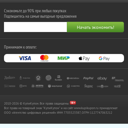
Сэкономьте до 90% при любых покупках
Подпишитесь на самые выгодные предложения
Принимаем к оплате:
2010-2026 © КупиКупон. Все права защищены.
Все права на товарный знак "КупиКупон" и на сайт www.kupikupon.ru принадлежат
OOO «Агентство цифровых решений» ИНН 7705523387, ОГРН 1127747063212