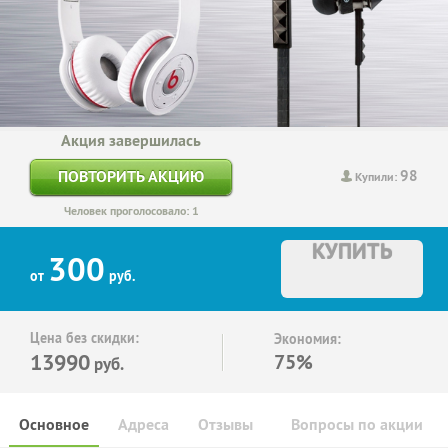
Акция завершилась
98
ПОВТОРИТЬ АКЦИЮ
Купили:
Человек проголосовало: 1
КУПИТЬ
300
от
руб.
Цена без скидки:
Экономия:
13990
75%
руб.
Основное
Адреса
Отзывы
Вопросы по акции