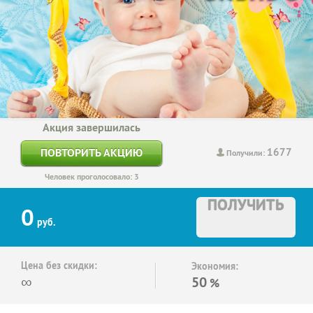
Акция завершилась
1677
ПОВТОРИТЬ АКЦИЮ
Получили:
Человек проголосовало: 3
ПОЛУЧИТЬ
0
руб.
Цена без скидки:
Экономия:
∞
50
%