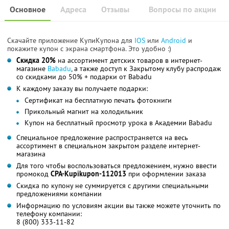
Основное
Адреса
Отзывы
Вопросы по акции
Скачайте приложение КупиКупона для
IOS
или
Android
и
покажите купон с экрана смартфона. Это удобно :)
Скидка 20%
на ассортимент детских товаров в интернет-
магазине
Babadu
, а также доступ к Закрытому клубу распродаж
со скидками до 50% + подарки от Babadu
К каждому заказу вы получаете подарки:
Сертификат на бесплатную печать фотокниги
Прикольный магнит на холодильник
Купон на бесплатный просмотр урока в Академии Babadu
Специальное предложение распространяется на весь
ассортимент в специальном закрытом разделе интернет-
магазина
Для того чтобы воспользоваться предложением, нужно ввести
промокод
CPA-Kupikupon-112013
при оформлении заказа
Скидка по купону не суммируется с другими специальными
предложениями компании
Информацию по условиям акции вы также можете уточнить по
телефону компании:
8 (800) 333-11-82