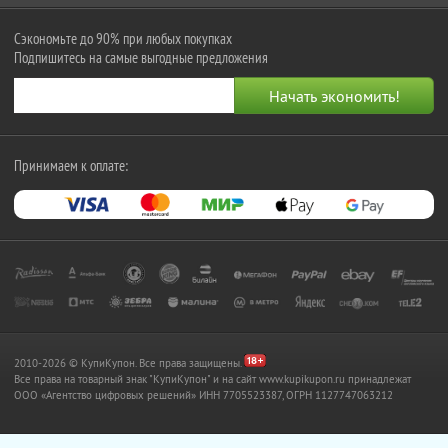
Сэкономьте до 90% при любых покупках
Подпишитесь на самые выгодные предложения
Принимаем к оплате:
2010-2026 © КупиКупон. Все права защищены.
Все права на товарный знак "КупиКупон" и на сайт www.kupikupon.ru принадлежат
OOO «Агентство цифровых решений» ИНН 7705523387, ОГРН 1127747063212