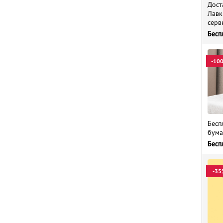
Дост
Лавк
серв
Бесп
-10
Бесп
бума
Бесп
-35