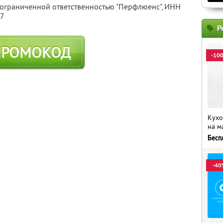
 ограниченной ответственностью "Перфлюенс",
ИНН
57
Р
ПРОМОКОД
-10
Кухо
на м
Бесп
-40