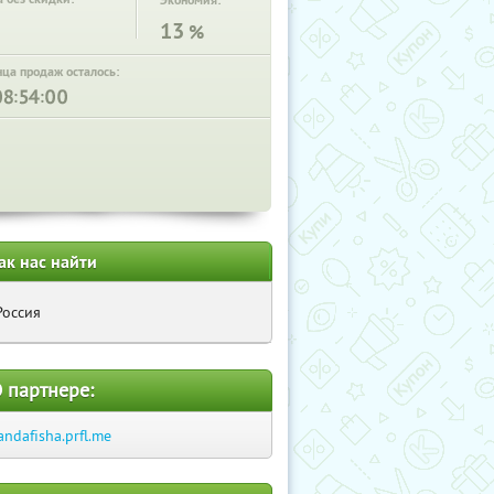
Экономия:
13
%
нца продаж осталось:
:
:
ак нас найти
Россия
 партнере:
andafisha.prfl.me