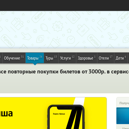
1
31
26
13
12
1
17
6
Обучение
Товары
Туры
Услуги
Здоровье
Отели
Дети
се повторные покупки билетов от 3000р. в серви
Получ
Цена