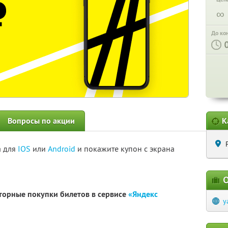
∞
До ко
Вопросы по акции
К
а для
IOS
или
Android
и покажите купон с экрана
О
вторные покупки билетов в сервисе
«Яндекс
y