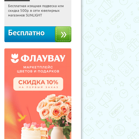
Бесплатная изящная подвеска или
11:53:55
Получили:
73
скидка 500р. в сети ювелирных
Россия
магазинов SUNLIGHT
Бесплатно