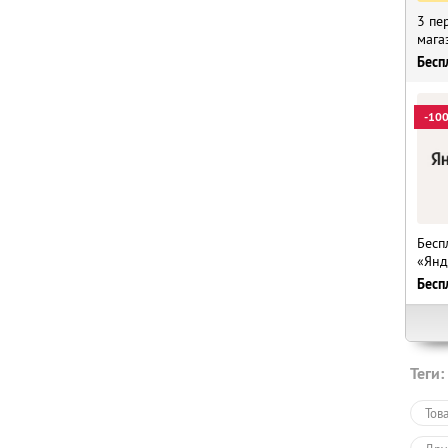
3 пе
мага
Бесп
-10
Бесп
«Янд
Бесп
Теги:
Тов