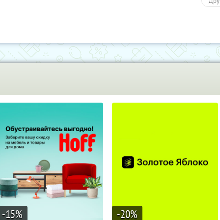
Дру
-15
%
-20
%