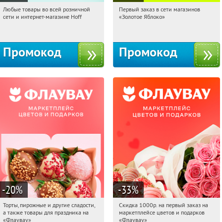
Любые товары во всей розничной
Первый заказ в сети магазинов
11:53:55
Получили:
83
11:53:55
Получи первым!
сети и интернет-магазине Hoff
«Золотое Яблоко»
Москва, 1-й Волоколамский проезд,
Россия
10с1
Промокод
Промокод
-20
%
-33
%
Торты, пирожные и другие сладости,
Скидка 1000р. на первый заказ на
11:53:55
Получили:
6
11:53:55
Получили:
18
а также товары для праздника на
маркетплейсе цветов и подарков
Россия
Россия
«Флаувау»
«Флаувау»