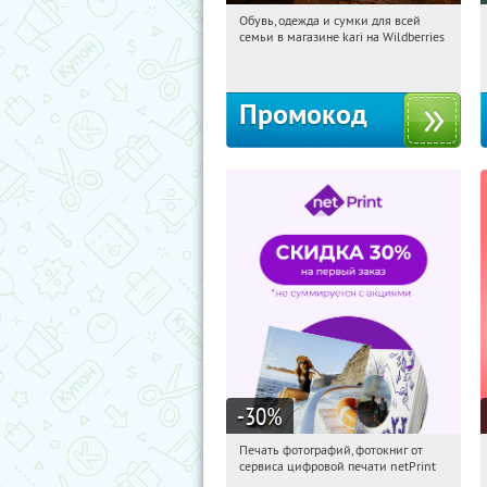
Обувь, одежда и сумки для всей
11:53:55
Получили:
31
семьи в магазине kari на Wildberries
Россия
Промокод
-30
%
Печать фотографий, фотокниг от
11:53:55
Получили:
4
сервиса цифровой печати netPrint
Россия