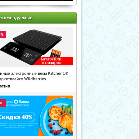
екомендуемые:
0%
нные электронные весы KitchenOK
аркетплейсе Wildberries
латно
%