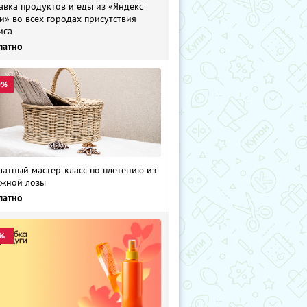
авка продуктов и еды из «Яндекс
и» во всех городах присутствия
иса
латно
0%
латный мастер-класс по плетению из
жной лозы
латно
%