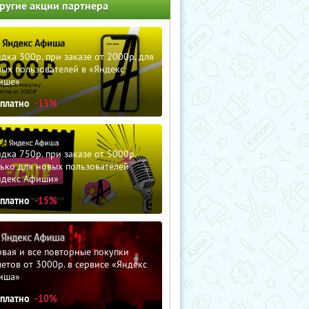
ругие акции партнера
дка 300р. при заказе от 2000р. для
ых пользователей в «Яндекс
ише»
сплатно
-15%
дка 750р. при заказе от 5000р.
ько для новых пользователей
ндекс Афиши»
сплатно
-15%
вая и все повторные покупки
етов от 3000р. в сервисе «Яндекс
иша»
сплатно
-10%