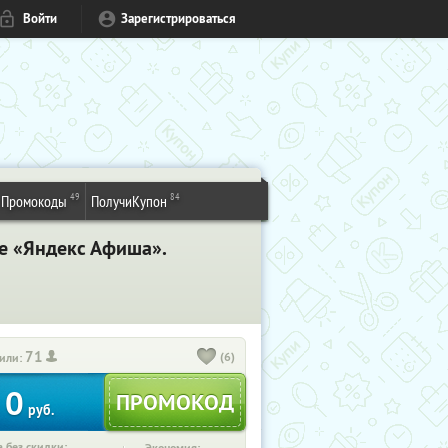
Войти
Зарегистрироваться
49
84
Промокоды
ПолучиКупон
се «Яндекс Афиша».
71
(6)
или:
0
руб.
 без скидки: