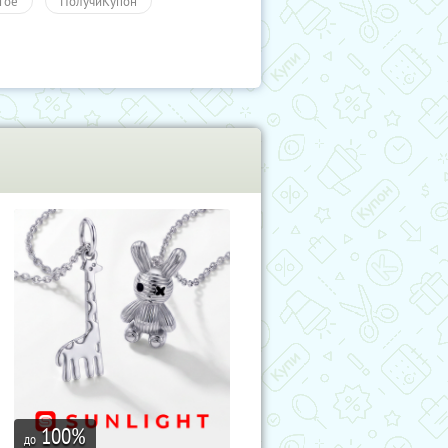
гое
ПолучиКупон
100
%
до