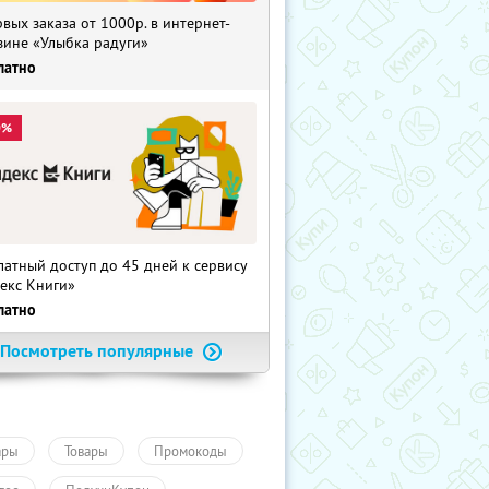
рвых заказа от 1000р. в интернет-
зине «Улыбка радуги»
латно
0%
латный доступ до 45 дней к сервису
екс Книги»
латно
Посмотреть популярные
ары
Товары
Промокоды