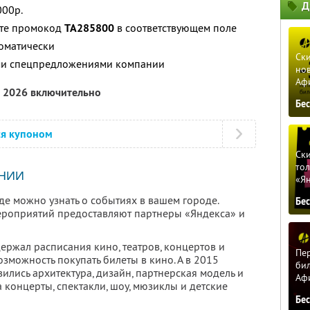
Д
000р.
ите промокод
TA285800
в соответствующем поле
томатически
Ски
ими спецпредложениями компании
нов
Аф
а 2026 включительно
Бе
ся купоном
Ски
тол
НИИ
«Я
где можно узнать о событиях в вашем городе.
Бе
ероприятий предоставляют партнеры «Яндекса» и
держал расписания кино, театров, концертов и
Пер
озможность покупать билеты в кино. А в 2015
бил
лись архитектура, дизайн, партнерская модель и
Аф
а концерты, спектакли, шоу, мюзиклы и детские
Бе