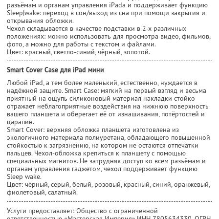
разъёмам и органам управления iPada и поддерживает функцию
Sleep|wake: переход в сон/выход из сна при помощи закрытия и
открывания обложки.
Чехол складывается в качестве подставки в 2-х различных
положениях: можно использовать для просмотра видео, фильмов,
фото, а можно для работы с текстом и файлами.
Цвет: красный, светло-синий, чёрный, золотой.
Smart Cover Case для iPad мини
Любой iPad, а тем более маленький, естественно, нуждается в
надёжной защите. Smart Case: мягкий на первый взгляд и весьма
приятный на ощупь силиконовый материал накладки стойко
отражает неблагоприятные воздействия на нижнюю поверхность
вашего планшета и оберегает её от изнашивания, потёртостей и
царапин.
Smart Cover: верхняя обложка планшета изготовлена из
экологичного материала полиуретана, обладающего повышенной
стойкостью к загрязнению, на котором не остаются отпечатки
пальцев. Чехол-обложка крепиться к планшету с помощью
специальных магнитов. Не затрудняя доступ ко всем разъёмам и
органам управления гаджетом, чехол поддерживает функцию
Sleep wake.
Цвет: чёрный, серый, белый, розовый, красный, синий, оранжевый,
фиолетовый, салатный.
Услуги предоставляет: Общество с ограниченной
ответственностью «Мастерская Империя»,
ИНН 7805634330
, ОГРН