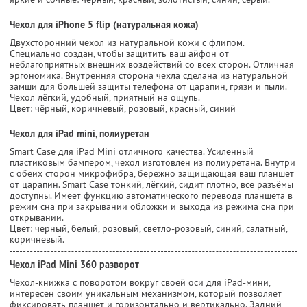
Чехол для iPhone 5 flip (натуральная кожа)
Двухсторонний чехол из натуральной кожи с флипом.
Специально создан, чтобы защитить ваш айфон от
неблагоприятных внешних воздействий со всех сторон. Отличная
эргономика. Внутренняя сторона чехла сделана из натуральной
замши для большей защиты телефона от царапин, грязи и пыли.
Чехол лёгкий, удобный, приятный на ощупь.
Цвет: чёрный, коричневый, розовый, красный, синий
Чехол для iPad mini, полиуретан
Smart Case для iPad Mini отличного качества. Усиленный
пластиковым бампером, чехол изготовлен из полиуретана. Внутри
с обеих сторон микрофибра, бережно защищающая ваш планшет
от царапин. Smart Case тонкий, лёгкий, сидит плотно, все разъёмы
доступны. Имеет функцию автоматического перевода планшета в
режим сна при закрывании обложки и выхода из режима сна при
открывании.
Цвет: чёрный, белый, розовый, светло-розовый, синий, салатный,
коричневый.
Чехол iPad Mini 360 разворот
Чехол-книжка с поворотом вокруг своей оси для iPad-мини,
интересен своим уникальным механизмом, который позволяет
фиксировать планшет и горизонтально и вертикально. Задний