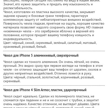
Бесспорно, телефон сегодня постоянно на виду в нашей жизни.
Значит, его нужно защитить и придать ему изысканность и
респектабельность.
Чехол, изготовлен из пластика высокого качества, закрывает
заднюю крышку и боковые грани телефона, гарантируя
комплексную защиту от неблагоприятных внешних воздействий.
Поверхность чехла гладкая, приятная на ощупь, хорошее качество
материала позволяет надолго сохранить свою форму. НО главная
«изюминка» чехла – это серебряное яблочко в верхней его
половинке, которое придаёт вашему телефону изящность и
индивидуальность.
Цвет: чёрный, синий, сиреневый, зелёный, салатный, матовый,
оранжевый, розовый, белый.
Чехол для iPhone 5 алюминиевый, сверхпрочный
Чехол сделан из тонкого алюминия. Он очень лёгкий, но очень
прочный. Это видно сразу при первом взгляде на телефон в этом
чехле - он отлично защищает ваш телефон от царапин, сколов и
других неприятных воздействий. Отлично ложится в руку.
Цвета: чёрный, стальной, золотистый, коричневый, розовый,
сиреневый.
Чехол для iPhone 4 Slim Armor, пластик, ударопрочный
Чехол сидит идеально. Сделан из полимерного пластика, не
сломается при падении и не и не соскочит с трубки, а защитит
очень надёжно. Качество отличное, не выглядит дёшево. Цвета
яркие и сочные: чёрный, красный, золотистый, синий, серый.