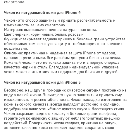
смартфона.
Чехол из натуральной кожи для IPhone 4
Чехол - это способ защитить и придать респектабельность и
изысканность вашему смартфону.
Материал: высококачественная натуральная кожа.
Цвет: чёрный, коричневый, белый, розовый
Функции: закрывает заднюю крышку и боковые грани устройства,
обеспечивая комплексную защиту от неблагоприятных внешних
воздействий.
Описание: практичная и надёжная защита iPhone от ударов,
царапин, грязи и пыли. Все разъёмы доступны без снятия чехла.
Кожаный чехол - это не только защита, но и в первую очередь
качество марки и стиль. Благодаря индивидуальной упаковке,
чехол может стать отличным подарком для близких и друзей.
Чехол из натуральной кожи для iPhone 5
Бесспорно, наш друг и помощник смартфон сегодня постоянно на
виду в нашей жизни. Значит, его нужно защитить и придать ему
изысканность и респектабельность. Чехол-накладка изготовлен из
кожи высокого качества, всегда выглядит достойно и солидно,
подчёркивая ваше утончённое чувство вкуса и блестящего стиля.
Чехол закрывает заднюю крышку и боковые грани телефона,
гарантируя комплексную защиту от неблагоприятных внешних
воздействий. Поверхность чехла гладкая, приятная на ощупь,
хорошее качество кожи позволяет надолго сохранить свою