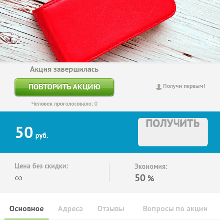
Акция завершилась
ПОВТОРИТЬ АКЦИЮ
Получи первым!
Человек проголосовало: 0
ПОЛУЧИТЬ
50
руб.
Цена без скидки:
Экономия:
∞
50
%
Основное
Адреса
Отзывы
Вопросы по акции