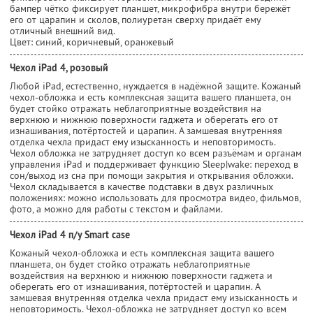
бампер чётко фиксирует планшет, микрофибра внутри бережёт
его от царапин и сколов, полиуретан сверху придаёт ему
отличный внешний вид.
Цвет: синий, коричневый, оранжевый
Чехол iPad 4, розовый
Любой iPad, естественно, нуждается в надёжной защите. Кожаный
чехол-обложка и есть комплексная защита вашего планшета, он
будет стойко отражать неблагоприятные воздействия на
верхнюю и нижнюю поверхности гаджета и оберегать его от
изнашивания, потёртостей и царапин. А замшевая внутренняя
отделка чехла придаст ему изысканность и неповторимость.
Чехол обложка не затрудняет доступ ко всем разъёмам и органам
управления iPad и поддерживает функцию Sleep|wake: переход в
сон/выход из сна при помощи закрытия и открывания обложки.
Чехол складывается в качестве подставки в двух различных
положениях: можно использовать для просмотра видео, фильмов,
фото, а можно для работы с текстом и файлами.
Чехол iPad 4 п/у Smart case
Кожаный чехол-обложка и есть комплексная защита вашего
планшета, он будет стойко отражать неблагоприятные
воздействия на верхнюю и нижнюю поверхности гаджета и
оберегать его от изнашивания, потёртостей и царапин. А
замшевая внутренняя отделка чехла придаст ему изысканность и
неповторимость. Чехол-обложка не затрудняет доступ ко всем