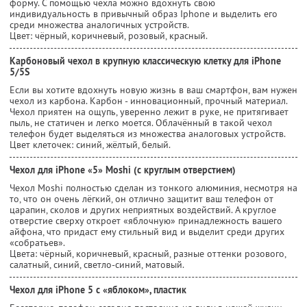
форму. С помощью чехла можно вдохнуть свою
индивидуальность в привычный образ Iphone и выделить его
среди множества аналогичных устройств.
Цвет: чёрный, коричневый, розовый, красный.
Карбоновый чехол в крупную классическую клетку для iPhone
5/5S
Если вы хотите вдохнуть новую жизнь в ваш смартфон, вам нужен
чехол из карбона. Карбон - инновационный, прочный материал.
Чехол приятен на ощупь, уверенно лежит в руке, не притягивает
пыль, не статичен и легко моется. Облачённый в такой чехол
телефон будет выделяться из множества аналоговых устройств.
Цвет клеточек: синий, жёлтый, белый.
Чехол для iPhone «5» Moshi (c круглым отверстием)
Чехол Moshi полностью сделан из тонкого алюминия, несмотря на
то, что он очень лёгкий, он отлично защитит ваш телефон от
царапин, сколов и других неприятных воздействий. А круглое
отверстие сверху откроет «яблочную» принадлежность вашего
айфона, что придаст ему стильный вид и выделит среди других
«собратьев».
Цвета: чёрный, коричневый, красный, разные оттенки розового,
салатный, синий, светло-синий, матовый.
Чехол для iPhone 5 с «яблоком», пластик