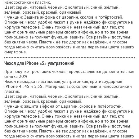
износостойкий пластик.
Цвет: серый, матовый, чёрный, фиолетовый, синий, жёлтый,
зелёный, розовый, красный, оранжевый
Функции: Защита айфона от царапин, сколов и потёртостей.
Описание: чехол удобно лежит в руке и надёжно фиксируется на
корпусе телефона. Очень тонкий и незаменимый для тех, кто
ценит оригинальные размеры своего айфона, но в то же время
полноценно выполняет функции защиты. Все разъёмы доступны
без снятия чехла. Пластик не так дорог, как надёжен, и плюсом
тогда можно считать возможность иногда перемены цвета вашего
смартфона.
Чехол для iPhone «5» ультратонкий
При покупке трех таких чехлов - предоставляется дополнительная
скидка 20%
Чехол накладка пластиковая, ультратонкая, противоударная
iPhone 4 , 4S и 5,5S . Материал: высокопрочный и износостойкий
пластик.
Цвет: серый, матовый, чёрный, фиолетовый, синий, жёлтый,
зелёный, розовый, красный, оранжевый.
Функции: защита айфона от царапин, сколов и потёртостей.
Описание: чехол удобно лежит в руке и надёжно фиксируется на
корпусе телефона. Очень тонкий и незаменимый для тех, кто
ценит оригинальные размеры своего айфона, но в то же время
полноценно выполняет функции защиты. Все разъёмы доступны
без снятия чехла. Пластик не так дорог, как надёжен, и плюсом
тогда можно считать возможность иногда перемены цвета вашего