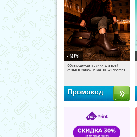
-30
%
Обувь, одежда и сумки для всей
14:01:35
Получили:
31
семьи в магазине kari на Wildberries
Россия
Промокод