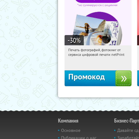
-30
%
Печать фотографий, фотокниг от
14:01:35
Получили:
4
сервиса цифровой печати netPrint
Россия
Промокод
Компания
Бизнес-Пар
Основное
Давайте сд
Публикации о нас
Заработайт