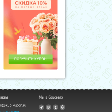
такты
Мы в Соцсетях
si@kupikupon.ru
аться с нами