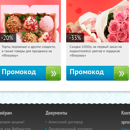
-20
%
-33
%
Торты, пирожные и другие сладости,
Скидка 1000р. на первый заказ на
14:01:35
Получили:
6
14:01:35
Получили:
18
а также товары для праздника на
маркетплейсе цветов и подарков
Россия
Россия
«Флаувау»
«Флаувау»
Промокод
Промокод
тнёрам
Документы
Кон
елаем акцию!
Агентский договор
spro
е, как Вебмастер
Лицензионный договор
Связ