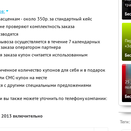
тра
ов:
Бе
асценкам - около 350р. за стандартный кейс
не проверяют комплектность заказа
изводятся
Пер
вывоза осуществляется в течение 7 календарных
«З
 заказа оператором партнера
я заказа купон считается использованным
Бе
ченное количество купонов для себя и в подарок
ли СМС-купон на месте
25 
тся с другими специальными предложениями
по
Бе
 вы также можете уточнить по телефону компании:
я 2013 включительно
Теги: