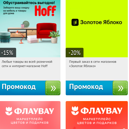
-15
%
-20
%
Любые товары во всей розничной
Первый заказ в сети магазинов
14:01:35
Получили:
83
14:01:35
Получи первым!
сети и интернет-магазине Hoff
«Золотое Яблоко»
Москва, 1-й Волоколамский проезд,
Россия
10с1
Промокод
Промокод