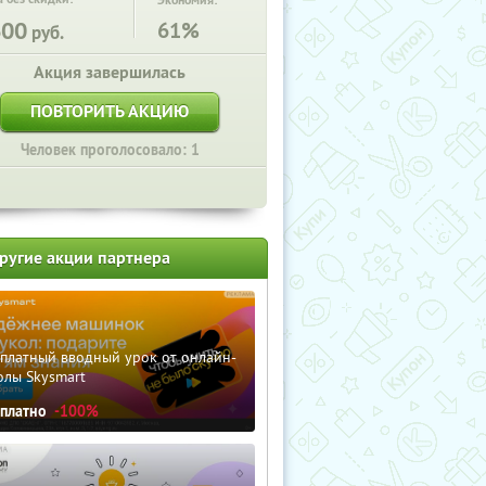
Экономия:
600
61%
руб.
Акция завершилась
ПОВТОРИТЬ АКЦИЮ
Человек проголосовало: 1
ругие акции партнера
сплатный вводный урок от онлайн-
олы Skysmart
сплатно
-100%