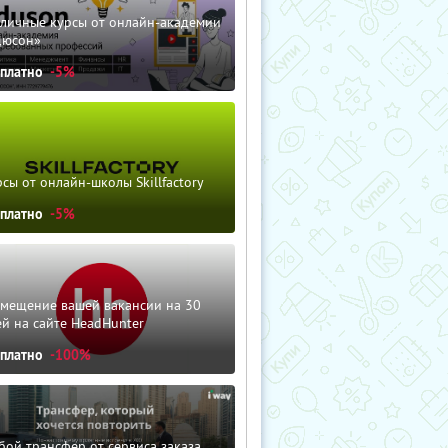
зличные курсы от онлайн-академии
дюсон»
сплатно
-5%
сы от онлайн-школы Skillfactory
сплатно
-5%
змещение вашей вакансии на 30
й на сайте HeadHunter
сплатно
-100%
ой трансфер от сервиса заказа