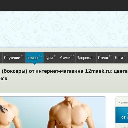
1
31
26
13
12
1
17
6
Обучение
Товары
Туры
Услуги
Здоровье
Отели
Дети
 (боксеры) от интернет-магазина 12maek.ru: цвета
нск
Купил
от
Цена