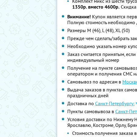
Комплект микс из шести трус
1350р. вместо 4600р.
Скидка
Внимание!
Купон является перв
Полную стоимость необходимо д
Размеры M (46), L (48), XL (50)
Прежде чем сделать/забрать за
Необходимо указать номер купо
Заказ считается принятым, если
индивидуальный номер
Получение на пункте самовывоз
оператором и получения СМС на
Самовывоз по адресам в
Москв
Выдача заказов в пунктах самов
праздничных дней
Доставка по
Санкт-Петербургу:
Пункты самовывоза в
Санкт-Пет
Условия доставки по Нижнему Нов
Ярославлю, Костроме, Орлу, Бря
Стоимость получения заказа 