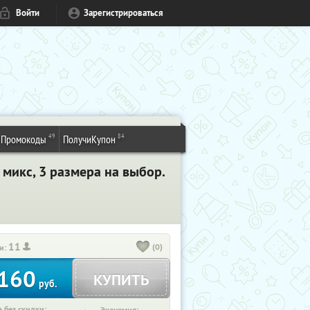
Войти
Зарегистрироваться
49
84
Промокоды
ПолучиКупон
 микс, 3 размера на выбор.
11
(0)
и:
160
КУПИТЬ
руб.
 без скидки: