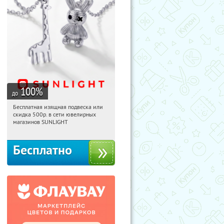
100
%
до
Бесплатная изящная подвеска или
14:01:35
Получили:
73
скидка 500р. в сети ювелирных
Россия
магазинов SUNLIGHT
Бесплатно