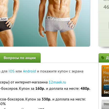
4
Вопросы по акции
Д
а для
IOS
или
Android
и покажите купон с экрана
Бе
ксеры) от интернет-магазина
12maek.ru
шк
в-боксеров. Купон за
160р.
и доплата на месте:
480р.
Бе
усов-боксеров. Купон за
330р.
и доплата на месте:
60%