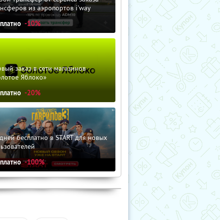
нсферов из аэропортов i'way
сплатно
-10%
вый заказ в сети магазинов
олотое Яблоко»
сплатно
-20%
дней бесплатно в START для новых
льзователей
сплатно
-100%