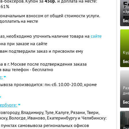
ов-боксеров. Купон за
450р.
и доплата на месте:
 61%
Ра
«Э
оначальным взносом от общей стоимости услуги.
оплатить на месте
Бе
каз, необходимо уточнить наличие товара на
сайте
на при заказе на сайте
 вам подтвердили заказ и присвоили ему
Кур
Бе
а в г. Москве после подтверждения заказа
 ваш телефон - бесплатно
е:
ывоза производится: пн.-сб. 10.00-20.00, кроме
Ра
дне
Бе
ербурге:
городу, Владимиру, Туле, Калуге, Рязани, Твери,
нску, Вологде, Иваново, Екатеринбургу и Челябинску:
в пунктах самовывоза региональных офисов
Люб