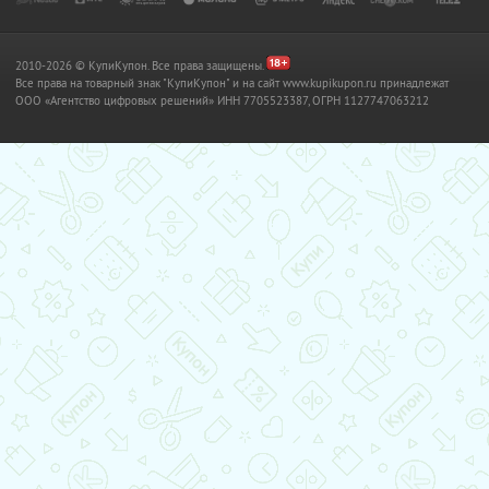
2010-2026 © КупиКупон. Все права защищены.
Все права на товарный знак "КупиКупон" и на сайт www.kupikupon.ru принадлежат
OOO «Агентство цифровых решений» ИНН 7705523387, ОГРН 1127747063212