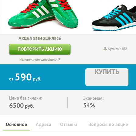
Акция завершилась
30
ПОВТОРИТЬ АКЦИЮ
Купили:
Человек проголосовало: 7
КУПИТЬ
590
от
руб.
Цена без скидки:
Экономия:
6500
54%
руб.
Основное
Адреса
Отзывы
Вопросы по акции