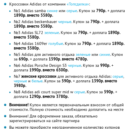
Кроссовки Adidas от компании
«Топсделка»
:
№1 Adidas samba
синие
или
серые
. Купон за
790р.
+ доплата
1890р. вместо 5580р.
№2 Adidas beckenbauer
черные
. Купон за
790р.
+ доплата
1890р. вместо 5580р.
№3 Adidas SL72
зеленые
. Купон за
790р.
+ доплата
1890р.
вместо 5580р.
№4 Adidas 1609er
голубые
. Купон за
790р.
+ доплата
1890р.
вместо 5580р.
№5 Adidas для активного отдыха
зеленые
или
синие
. Купон
за
690р.
+ доплата
1590р. вместо 4780р.
№6 Adidas Porsche Design S3
черные
. Купон за
990р.
+
доплата
1990р. вместо 6500р.
№7
женские кроссовки
для активного отдыха Adidas:
серые
,
черные
и
белые
. Купон за
590р.
+ доплата
1390р. вместо
3980р.
№8 Adidas adi court super mid w
серые
. Купон за
590р.
+
доплата
1290р. вместо 3780р.
Внимание!
Купон является первоначальным взносом от общей
стоимости. Полную стоимость необходимо доплатить на месте
Внимание! Для оформление заказа, обязательно
зарегистрироваться на сайте партнера
Вы можете приобрести неограниченное количество купонов