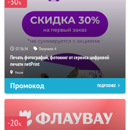
-30
%
07:36:33
Получили:
4
Печать фотографий, фотокниг от сервиса цифровой
печати netPrint
Россия
Промокод
ПОДРОБНЕЕ
-20
%