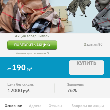
Акция завершилась
80
ПОВТОРИТЬ АКЦИЮ
Купили:
Человек проголосовало: 3
КУПИТЬ
190
от
руб.
Цена без скидки:
Экономия:
12000
76%
руб.
Основное
Адреса
Отзывы
Вопросы по акции