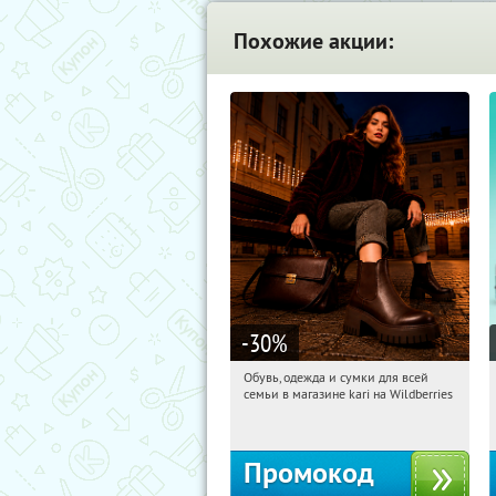
Похожие акции:
-30
%
Обувь, одежда и сумки для всей
23:32:51
Получи первым!
семьи в магазине kari на Wildberries
Россия
Промокод