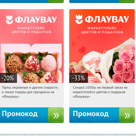
-20
%
-33
%
Торты, пирожные и другие сладости,
Скидка 1000р. на первый заказ на
23:32:51
Получили:
6
23:32:51
Получили:
18
а также товары для праздника на
маркетплейсе цветов и подарков
Россия
Россия
«Флаувау»
«Флаувау»
Промокод
Промокод