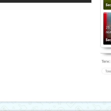
Бе
25 
по
Бе
Теги:
Тов