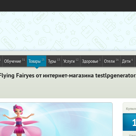
1
31
25
13
12
1
16
6
Обучение
Товары
Туры
Услуги
Здоровье
Отели
Дети
ing Fairyes от интернет-магазина testlpgenerator
Купил
Цена