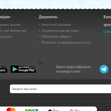
тнёрам
Документы
Кон
елаем акцию!
Агентский договор
spro
е, как Вебмастер
Лицензионный договор
Связ
е акции
Публичная оферта
Политика конфиденциальности
Ищите скидки поблизости,
не выходя из чата: