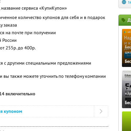
с
t
, название сервиса «КупиКупон»
ченное количество купонов для себя и в подарок
Д
у заказа
тся на почте при получении
й России
Бе
от 255р. до 400р.
шк
Бе
тся с другими специальными предложениями
 вы также можете уточнить по телефону компании
Ра
014 включительно
«Э
Бе
ся купоном