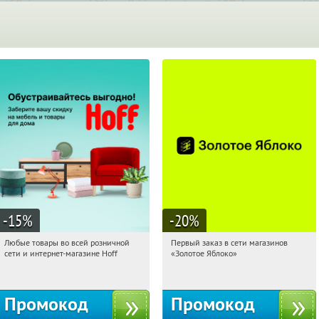
-15
%
-20
%
Любые товары во всей розничной
Первый заказ в сети магазинов
23:32:51
Получили:
83
23:32:51
Получи первым!
сети и интернет-магазине Hoff
«Золотое Яблоко»
Москва, 1-й Волоколамский проезд,
Россия
10с1
Промокод
Промокод