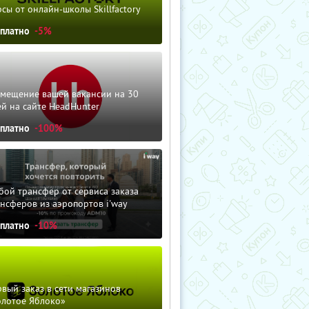
сы от онлайн-школы Skillfactory
сплатно
-5%
змещение вашей вакансии на 30
й на сайте HeadHunter
сплатно
-100%
ой трансфер от сервиса заказа
нсферов из аэропортов i'way
сплатно
-10%
вый заказ в сети магазинов
олотое Яблоко»