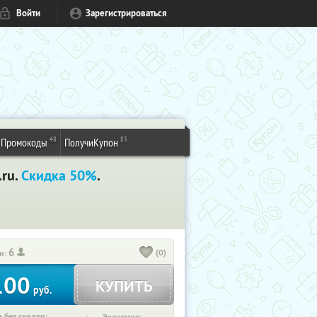
Войти
Зарегистрироваться
48
83
Промокоды
ПолучиКупон
.ru.
Скидка 50%
.
6
(0)
и:
100
КУПИТЬ
руб.
 без скидки: