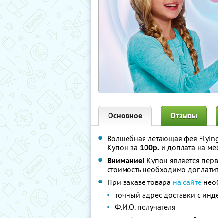
Основное
Отзывы
Волшебная летающая фея Flying
Купон за
100р.
и доплата на ме
Внимание!
Купон является пер
стоимость необходимо доплатит
При заказе товара
на сайте
необ
точный адрес доставки с инд
Ф.И.О. получателя