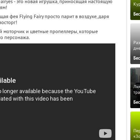
iryes - это новая игрушка, приносящая настоящую
Кур
тям!
Бе
ая фея Flying Fairy просто парит в воздухе, даря
осторг!
 моторчик и цветные пропеллеры, которые
го персонажа.
Ра
дне
Бе
Люб
тра
Бе
Пер
«З