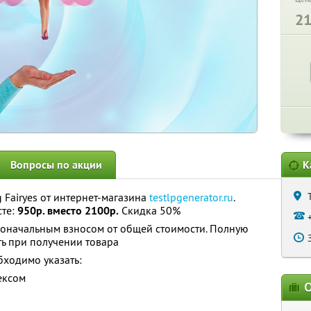
2
Вопросы по акции
К
 Fairyes от интернет-магазина
testlpgenerator.ru
.
сте:
950р. вместо 2100р.
Скидка 50%
воначальным взносом от общей стоимости. Полную
ь при получении товара
ходимо указать:
ексом
О