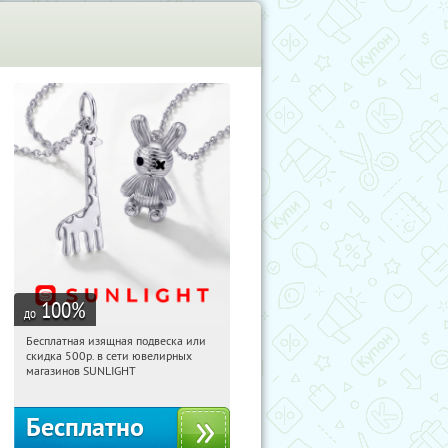
100
%
до
Бесплатная изящная подвеска или
23:32:51
Получили:
73
скидка 500р. в сети ювелирных
Россия
магазинов SUNLIGHT
Бесплатно