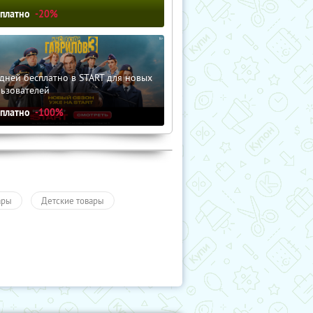
сплатно
-20%
дней бесплатно в START для новых
льзователей
сплатно
-100%
ары
Детские товары