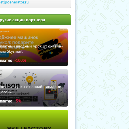
estlpgenerator.ru
ругие акции партнера
сплатный вводный урок от онлайн-
олы Skysmart
сплатно
-100%
зличные курсы от онлайн-академии
дюсон»
сплатно
-5%