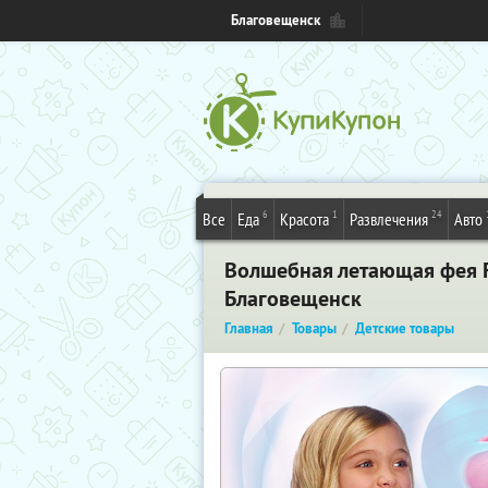
Благовещенск
6
1
24
Все
Еда
Красота
Развлечения
Авто
Волшебная летающая фея Fly
Благовещенск
Главная
Товары
Детские товары