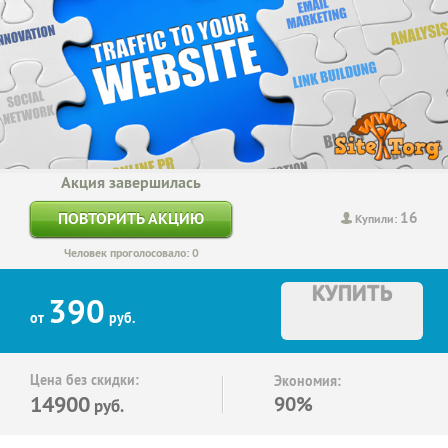
Акция завершилась
16
ПОВТОРИТЬ АКЦИЮ
Купили:
Человек проголосовало: 0
КУПИТЬ
390
от
руб.
Цена без скидки:
Экономия:
14900
90%
руб.