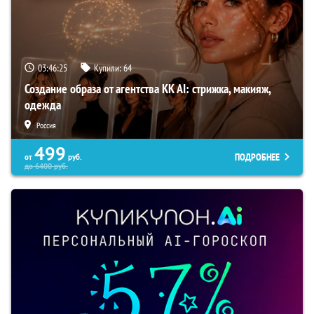
03:46:24
Купили:
64
Создание образа от агентства KK AI: стрижка, макияж,
одежда
Россия
499
ПОДРОБНЕЕ
от
руб.
до
6400
руб.