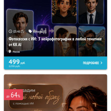
03:46:24
Купили:
81
Фотосессия с ИИ: 3 нейрофотографии в любой тематике
от KK AI
Россия
499
ПОДРОБНЕЕ
руб.
1290
руб.
64
%
до