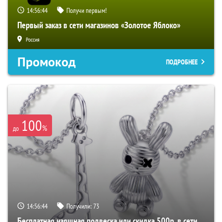
14:56:43
Получи первым!
Первый заказ в сети магазинов «Золотое Яблоко»
Россия
Промокод
ПОДРОБНЕЕ
100
%
до
14:56:43
Получили:
73
Бесплатная изящная подвеска или скидка 500р. в сети