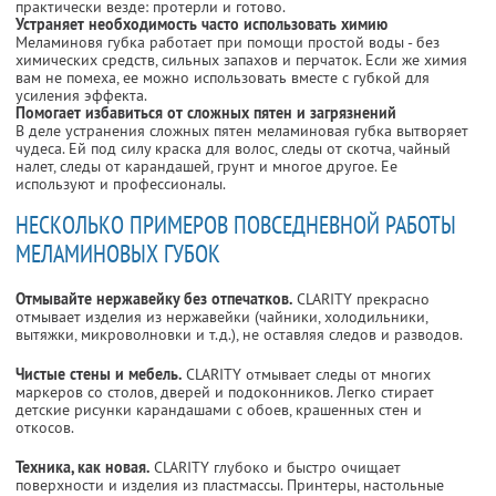
практически везде: протерли и готово.
Устраняет необходимость часто использовать химию
Меламиновя губка работает при помощи простой воды - без
химических средств, сильных запахов и перчаток. Если же химия
вам не помеха, ее можно использовать вместе с губкой для
усиления эффекта.
Помогает избавиться от сложных пятен и загрязнений
В деле устранения сложных пятен меламиновая губка вытворяет
чудеса. Ей под силу краска для волос, следы от скотча, чайный
налет, следы от карандашей, грунт и многое другое. Ее
используют и профессионалы.
НЕСКОЛЬКО ПРИМЕРОВ ПОВСЕДНЕВНОЙ РАБОТЫ
МЕЛАМИНОВЫХ ГУБОК
Отмывайте нержавейку без отпечатков.
CLARITY прекрасно
отмывает изделия из нержавейки (чайники, холодильники,
вытяжки, микроволновки и т.д.), не оставляя следов и разводов.
Чистые стены и мебель.
CLARITY отмывает следы от многих
маркеров со столов, дверей и подоконников. Легко стирает
детские рисунки карандашами с обоев, крашенных стен и
откосов.
Техника, как новая.
CLARITY глубоко и быстро очищает
поверхности и изделия из пластмассы. Принтеры, настольные