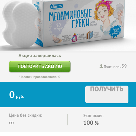
Акция завершилась
59
ПОВТОРИТЬ АКЦИЮ
Получили:
Человек проголосовало: 0
ПОЛУЧИТЬ
0
руб.
Цена без скидки:
Экономия:
∞
100
%