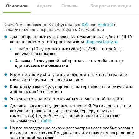
Основное
Адреса
Отзывы
Вопросы по акции
Скачайте приложение КупиКупона для
IOS
или
Android
и
покажите купон с экрана смартфона. Это удобно :)
Два набора новых супер-плотных меламиновых губок CLARITY
по цене одного от интернет-магазина
shop.myclarity.ru
1 набор (10 супер-плотных губок) за
799р.
- второй вы
получаете
в подарок
За каждый следующий набор в заказе мы добавим еще
один
абсолютно бесплатно
Нажмите кнопку «Получить» и оформите заказ на странице
сайта со специальным предложением
К каждому заказу будут приложены сертификаты и результаты
добровольной экспертизы
Упаковка товара может отличаться от указанной на сайте
Доставка заказов осуществляется по всей России, оплата - при
получении (наложенным платежом, курьеру, в пункте
самовывоза). Подробнее с условиями оплаты и доставки
знакомьтесь на
сайте
На все последующие заказы распространяются особые условия
и скидки «для своих». Предложения доставляются посредством
электронной рассылки