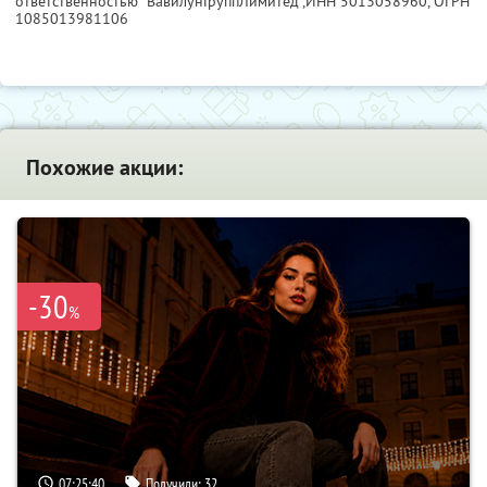
ответственностью "ВавилунГруппЛимитед",
ИНН 5013058960
, ОГРН
1085013981106
Похожие акции:
-30
%
07:25:38
Получили:
32