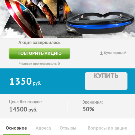
Акция завершилась
ПОВТОРИТЬ АКЦИЮ
Купи первым!
Человек проголосовало: 0
КУПИТЬ
1350
руб.
Цена без скидки:
Экономия:
14500
50%
руб.
Основное
Адреса
Отзывы
Вопросы по акции