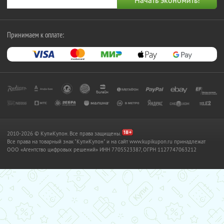
Принимаем к оплате:
2010-2026 © КупиКупон. Все права защищены.
Все права на товарный знак "КупиКупон" и на сайт www.kupikupon.ru принадлежат
OOO «Агентство цифровых решений» ИНН 7705523387, ОГРН 1127747063212