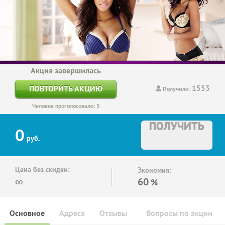
Акция завершилась
1553
ПОВТОРИТЬ АКЦИЮ
Получили:
Человек проголосовало: 5
ПОЛУЧИТЬ
0
руб.
Цена без скидки:
Экономия:
∞
60
%
Основное
Адреса
Отзывы
Вопросы по акции