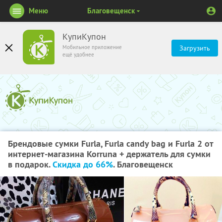
Меню
Благовещенск
КупиКупон
Мобильное приложение
Загрузить
ещё удобнее
Брендовые сумки Furla, Furla candy bag и Furla 2 от
интернет-магазина Korruna + держатель для сумки
в подарок.
Скидка до 66%
. Благовещенск