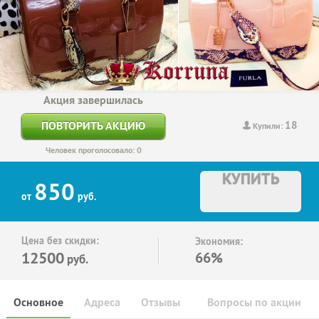
Акция завершилась
18
ПОВТОРИТЬ АКЦИЮ
Купили:
Человек проголосовало: 0
КУПИТЬ
850
от
руб.
Цена без скидки:
Экономия:
12500
66%
руб.
Основное
Адреса
Отзывы
Вопросы по акции