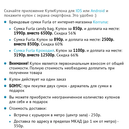
Скачайте приложение КупиКупона для
IOS
или
Android
и
покажите купон с экрана смартфона. Это удобно :)
Брендовые сумки Furla от интернет-магазина
Korruna
:
Сумка Furla candy bag. Купон за
850р.
и доплата на месте:
1990р. вместо 6500р.
Скидка 56%
Сумка Furla. Купон за
890р.
и доплата на месте:
2500р.
вместо 8500р.
Скидка 60%
Сумка Furla Крокодил
. Купон за
1100р.
и доплата на месте:
3190р. вместо 12500р.
Скидка 66%
Внимание!
Купон является первоначальным взносом от общей
стоимости. Полную стоимость необходимо доплатить при
получении товара
Купон действует на один заказ
БОНУС:
при покупке двух сумок - держатель для сумки в
подарок
Вы можете приобрести неограниченное количество купонов
для себя и в подарок
Стоимость доставки:
Встреча с курьером в метро (центр зала) - 250р.
Доставка по адресу в пределах МКАД (до 1 км от метро) -
350р.