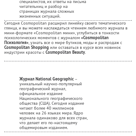
специалистов, их ответы на письма
читательниц и разбор на
страницах журнала сложных
жизненных ситуаций.
Сегодня Cosmopolitan расширил линейку своего тематического
глянца, и вы можете наслаждаться чтением любимого журнала в
мини-формате «Cosmopolitan мини», углубиться в тонкости
психологических моментов с журналом
«Cosmopolitan
Психология»
, узнать все о мире бутиков, моды и распродаж с
Cosmopolitan Shopping
или оставаться в курсе всех новинок
индустрии красоты с
Cosmopolitan Beauty
.
Журнал National Geographic
–
уникальный научно-популярный
географический журнал,
официальное издание
Национального географического
общества (США). Сегодня издание
читают более 40 миллионов
человек на 26 языках мира. Ядро
журнала одинаково для всех стран,
что делает его по-настоящему
общемировым изданием.