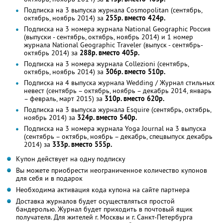
Подписка на 3 выпуска журнала Cosmopolitan (сентябрь,
октябрь, ноябрь 2014) за
255р. вместо 424р.
Подписка на 3 номера журнала National Geographic Россия
(выпуски - сентябрь, октябрь, ноябрь 2014) и 1 номер
журнала National Geographic Traveler (выпуск - сентябрь-
октябрь 2014) за
288р. вместо 405р.
Подписка на 3 номера журнала Collezioni (сентябрь,
октябрь, ноябрь 2014) за
306р. вместо 510р.
Подписка на 4 выпуска журнала Wedding / Журнал стильных
невест (сентябрь – октябрь, ноябрь – декабрь 2014, январь
– февраль, март 2015) за
310р. вместо 620р.
Подписка на 3 выпуска журнала Esquire (сентябрь, октябрь,
ноябрь 2014) за
324р. вместо 540р.
Подписка на 3 номера журнала Yoga Journal на 3 выпуска
(сентябрь – октябрь, ноябрь – декабрь, спецвыпуск декабрь
2014) за
333р. вместо 555р.
Купон действует на одну подписку
Вы можете приобрести неограниченное количество купонов
для себя и в подарок
Необходима активация кода купона на сайте партнера
Доставка журналов будет осуществляться простой
бандеролью. Журнал будет приходить в почтовый ящик
получателя. Для жителей г. Москвы и г. Санкт-Петербурга