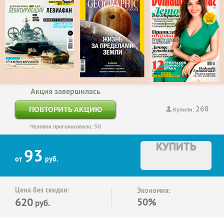
Акция завершилась
268
ПОВТОРИТЬ АКЦИЮ
Купили:
Человек проголосовало: 50
КУПИТЬ
93
от
руб.
Цена без скидки:
Экономия:
620
50%
руб.