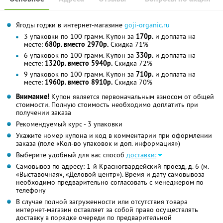
Ягоды годжи в интернет-магазине
goji-organic.ru
3 упаковки по 100 грамм. Купон за
170р.
и доплата на
месте:
680р. вместо 2970р.
Скидка 71%
6 упаковок по 100 грамм. Купон за
330р.
и доплата на
месте:
1320р. вместо 5940р.
Скидка 72%
9 упаковок по 100 грамм. Купон за
710р.
и доплата на
месте:
1960р. вместо 8910р.
Скидка 70%
Внимание!
Купон является первоначальным взносом от общей
стоимости. Полную стоимость необходимо доплатить при
получении заказа
Рекомендуемый курс - 3 упаковки
Укажите номер купона и код в комментарии при оформлении
заказа (поле «Кол-во упаковок и доп. информация»)
Выберите удобный для вас способ
доставки:
Самовывоз по адресу: 1-й Красногвардейский проезд, д. 6 (м.
«Выставочная», «Деловой центр»). Время и дату самовывоза
необходимо предварительно согласовать с менеджером по
телефону
В случае полной загруженности или отсутствия товара
интернет-магазин оставляет за собой право осуществлять
доставку в порядке очереди по предварительной