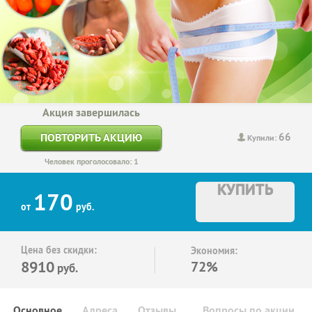
Акция завершилась
66
ПОВТОРИТЬ АКЦИЮ
Купили:
Человек проголосовало: 1
КУПИТЬ
170
от
руб.
Цена без скидки:
Экономия:
8910
72%
руб.
Основное
Адреса
Отзывы
Вопросы по акции