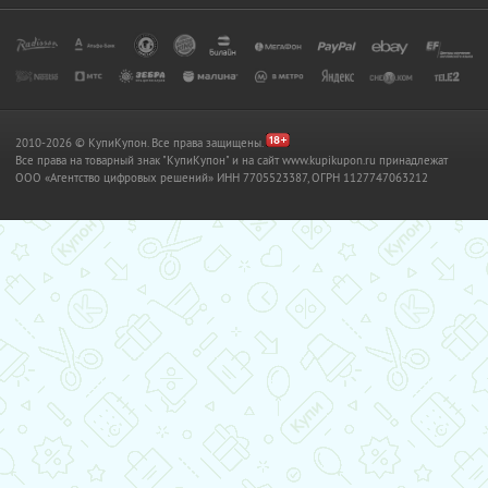
2010-2026 © КупиКупон. Все права защищены.
Все права на товарный знак "КупиКупон" и на сайт www.kupikupon.ru принадлежат
OOO «Агентство цифровых решений» ИНН 7705523387, ОГРН 1127747063212