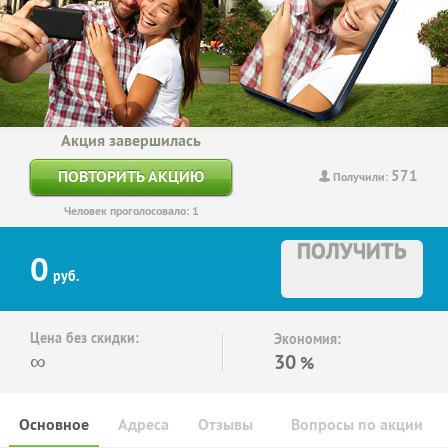
Акция завершилась
571
ПОВТОРИТЬ АКЦИЮ
Получили:
Человек проголосовало: 1
ПОЛУЧИТЬ
0
руб.
Цена без скидки:
Экономия:
∞
30
%
Основное
Адреса
Отзывы
Вопросы по акции