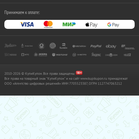
Принимаем к оплате:
2010-2026 © КупиКупон. Все права защищены.
Все права на товарный знак "КупиКупон" и на сайт www.kupikupon.ru принадлежат
OOO «Агентство цифровых решений» ИНН 7705523387, ОГРН 1127747063212