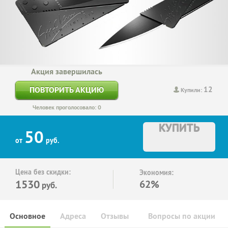
Акция завершилась
12
ПОВТОРИТЬ АКЦИЮ
Купили:
Человек проголосовало: 0
КУПИТЬ
50
от
руб.
Цена без скидки:
Экономия:
1530
62%
руб.
Основное
Адреса
Отзывы
Вопросы по акции