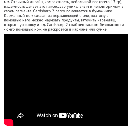
мм. Отличный дизайн, компактность, небольшой вес (всего 13 гр),
надежность делает этот аксессуар уникальным и неповторимым в
своем сегменте. Cardsharp 2 легко помещается в бумажнике.
Карманный нож сделан из нержавеющей стали, поэтому с
помощью него можно нарезать продукты, заточить карандаш,
открыть упаковку и т.д. Cardsharp 2 снабжен замком безопасности
- с его помощью нож не раскроется в кармане или сумке.