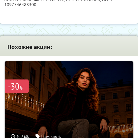
1097746488300
Похожие акции:
-30
%
10:23:01
Получили:
32