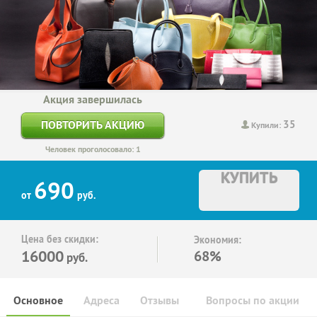
Акция завершилась
35
ПОВТОРИТЬ АКЦИЮ
Купили:
Человек проголосовало: 1
КУПИТЬ
690
от
руб.
Цена без скидки:
Экономия:
16000
68%
руб.
Основное
Адреса
Отзывы
Вопросы по акции