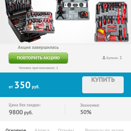
Акция завершилась
1
ПОВТОРИТЬ АКЦИЮ
Купили:
Человек проголосовало: 1
КУПИТЬ
350
от
руб.
Цена без скидки:
Экономия:
9800
50%
руб.
Основное
Адреса
Отзывы
Вопросы по акции