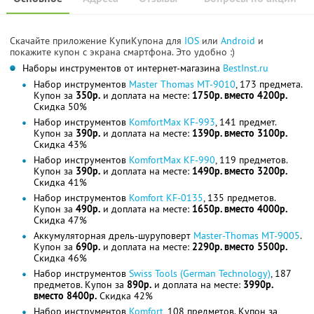
Скачайте приложение КупиКупона для
IOS
или
Android
и
покажите купон с экрана смартфона. Это удобно :)
Наборы инструментов от интернет-магазина
BestInst.ru
Набор инструментов
Master Thomas MT-9010
, 173 предмета.
Купон за
350р.
и доплата на месте:
1750р. вместо 4200р.
Скидка 50%
Набор инструментов
KomfortMax KF-993
, 141 предмет.
Купон за
390р.
и доплата на месте:
1390р. вместо 3100р.
Скидка 43%
Набор инструментов
KomfortMax KF-990
, 119 предметов.
Купон за
390р.
и доплата на месте:
1490р. вместо 3200р.
Скидка 41%
Набор инструментов
Komfort KF-0135
, 135 предметов.
Купон за
490р.
и доплата на месте:
1650р. вместо 4000р.
Скидка 47%
Аккумуляторная дрель-шуруповерт
Master-Thomas МТ-9005
.
Купон за
690р.
и доплата на месте:
2290р. вместо 5500р.
Скидка 46%
Набор инструментов
Swiss Tools (German Technology)
, 187
предметов. Купон за
890р.
и доплата на месте:
3990р.
вместо 8400р.
Скидка 42%
Набор инструментов
Komfort
, 108 предметов. Купон за