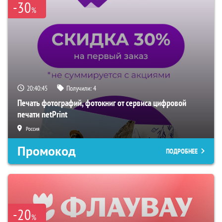
-30
%
20:40:44
Получили:
4
Печать фотографий, фотокниг от сервиса цифровой
печати netPrint
Россия
Промокод
ПОДРОБНЕЕ
-20
%