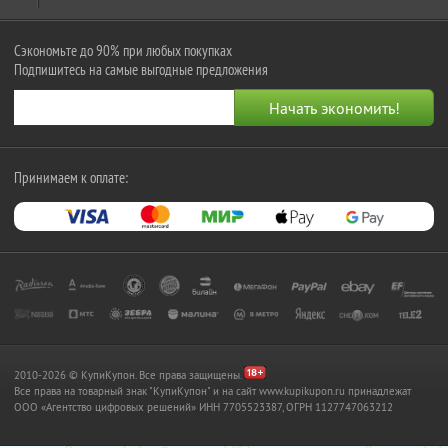
Сэкономьте до 90% при любых покупках
Подпишитесь на самые выгодные предложения
Принимаем к оплате:
2010-2026 © КупиКупон. Все права защищены.
Все права на товарный знак "КупиКупон" и на сайт www.kupikupon.ru принадлежат
OOO «Агентство цифровых решений» ИНН 7705523387, ОГРН 1127747063212