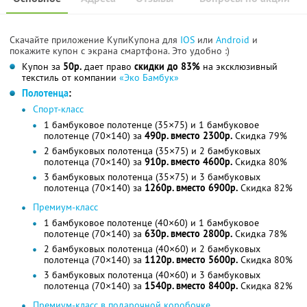
Скачайте приложение КупиКупона для
IOS
или
Android
и
покажите купон с экрана смартфона. Это удобно :)
Купон за
50р.
дает право
скидки до 83%
на эксклюзивный
текстиль от компании
«Эко Бамбук»
Полотенца
:
Спорт-класс
1 бамбуковое полотенце (35×75) и 1 бамбуковое
полотенце (70×140) за
490р. вместо 2300р.
Скидка 79%
2 бамбуковых полотенца (35×75) и 2 бамбуковых
полотенца (70×140) за
910р. вместо 4600р.
Скидка 80%
3 бамбуковых полотенца (35×75) и 3 бамбуковых
полотенца (70×140) за
1260р. вместо 6900р.
Скидка 82%
Премиум-класс
1 бамбуковое полотенце (40×60) и 1 бамбуковое
полотенце (70×140) за
630р. вместо 2800р.
Скидка 78%
2 бамбуковых полотенца (40×60) и 2 бамбуковых
полотенца (70×140) за
1120р. вместо 5600р.
Скидка 80%
3 бамбуковых полотенца (40×60) и 3 бамбуковых
полотенца (70×140) за
1540р. вместо 8400р.
Скидка 82%
Премиум-класс в подарочной коробочке