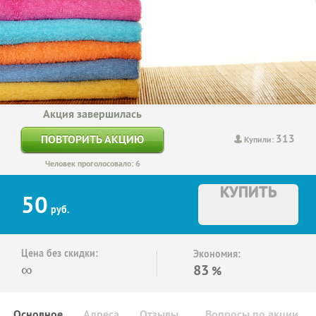
Акция завершилась
313
ПОВТОРИТЬ АКЦИЮ
Купили:
Человек проголосовало: 6
КУПИТЬ
50
руб.
Цена без скидки:
Экономия:
∞
83
%
Основное
Адреса
Отзывы
Вопросы по акции