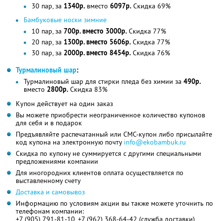
30 пар, за
1340р.
вместо
6097р.
Скидка 69%
Бамбуковые носки зимние
10 пар, за
700р. вместо 3000р.
Скидка 77%
20 пар, за
1300р. вместо 5606р.
Скидка 77%
30 пар, за
2000р. вместо 8454р.
Скидка 76%
Турмалиновый шар
:
Турмалиновый шар для стирки пледа без химии за
490р.
вместо
2800р.
Скидка 83%
Купон действует на один заказ
Вы можете приобрести неограниченное количество купонов
для себя и в подарок
Предъявляйте распечатанный или СМС-купон либо присылайте
код купона на электронную почту
info@ekobambuk.ru
Скидка по купону не суммируется с другими специальными
предложениями компании
Для иногородних клиентов оплата осуществляется по
выставленному счету
Доставка и самовывоз
Информацию по условиям акции вы также можете уточнить по
телефонам компании:
+7 (905) 791-81-10, +7 (962) 368-64-42 (служба доставки)