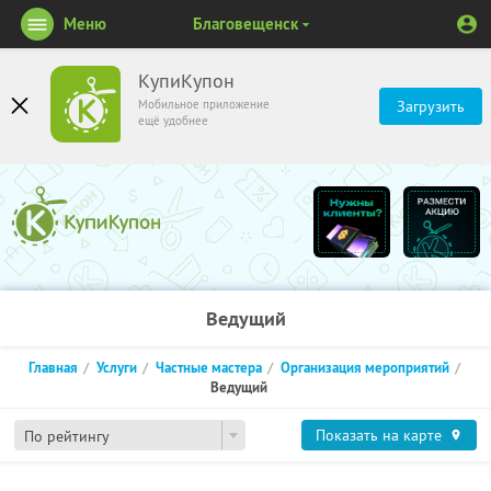
Меню
Благовещенск
КупиКупон
Мобильное приложение
Загрузить
ещё удобнее
Ведущий
Главная
Услуги
Частные мастера
Организация мероприятий
Ведущий
Показать на карте
По рейтингу