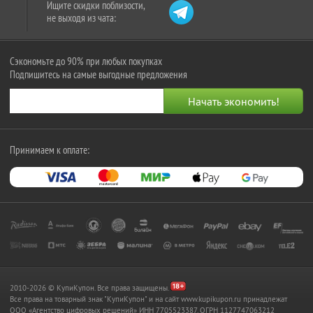
Ищите скидки поблизости,
не выходя из чата:
Сэкономьте до 90% при любых покупках
Подпишитесь на самые выгодные предложения
Принимаем к оплате:
2010-2026 © КупиКупон. Все права защищены.
Все права на товарный знак "КупиКупон" и на сайт www.kupikupon.ru принадлежат
OOO «Агентство цифровых решений» ИНН 7705523387, ОГРН 1127747063212