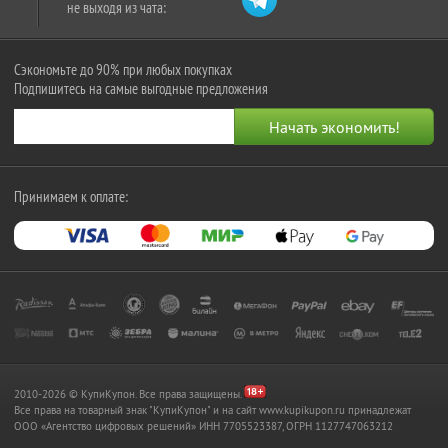
не выходя из чата:
Сэкономьте до 90% при любых покупках
Подпишитесь на самые выгодные предложения
Принимаем к оплате:
2010-2026 © КупиКупон. Все права защищены.
Все права на товарный знак "КупиКупон" и на сайт www.kupikupon.ru принадлежат
OOO «Агентство цифровых решений» ИНН 7705523387, ОГРН 1127747063212