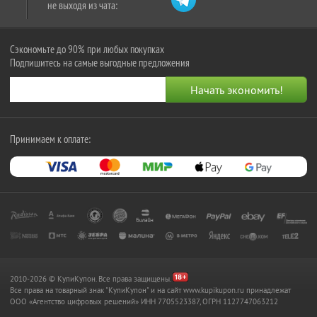
не выходя из чата:
Сэкономьте до 90% при любых покупках
Подпишитесь на самые выгодные предложения
Принимаем к оплате:
2010-2026 © КупиКупон. Все права защищены.
Все права на товарный знак "КупиКупон" и на сайт www.kupikupon.ru принадлежат
OOO «Агентство цифровых решений» ИНН 7705523387, ОГРН 1127747063212