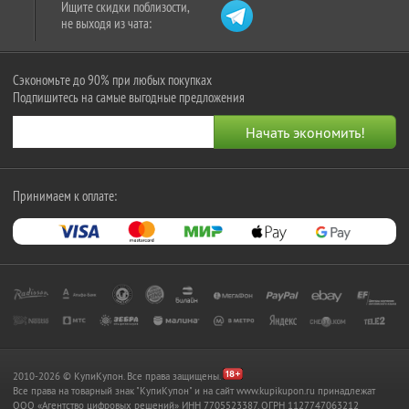
Ищите скидки поблизости,
не выходя из чата:
Сэкономьте до 90% при любых покупках
Подпишитесь на самые выгодные предложения
Принимаем к оплате:
2010-2026 © КупиКупон. Все права защищены.
Все права на товарный знак "КупиКупон" и на сайт www.kupikupon.ru принадлежат
OOO «Агентство цифровых решений» ИНН 7705523387, ОГРН 1127747063212