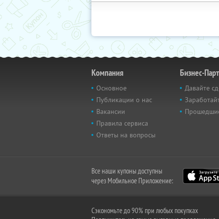
Компания
Бизнес-Пар
Основное
Давайте сд
Публикации о нас
Заработайт
Вакансии
Прошедши
Правила сервиса
Ответы на вопросы
Все наши купоны доступны
через Мобильное Приложение:
Сэкономьте до 90% при любых покупках