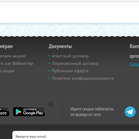
тнёрам
Документы
Кон
елаем акцию!
Агентский договор
spro
е, как Вебмастер
Лицензионный договор
Связ
е акции
Публичная оферта
Политика конфиденциальности
Ищите скидки поблизости,
не выходя из чата: