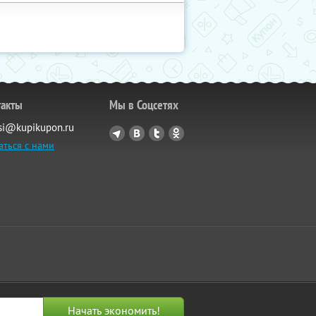
такты
Мы в Соцсетях
si@kupikupon.ru
аться с нами