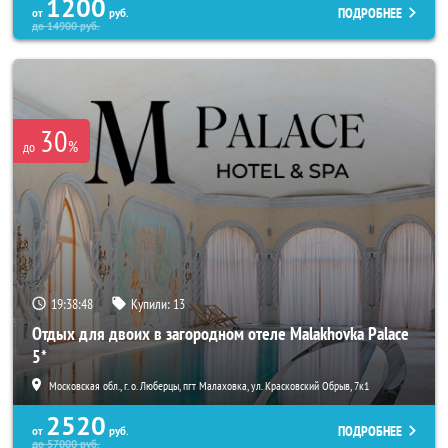
1200
ПОДРОБНЕЕ
от
руб.
до
14900
руб.
30
%
до
19:38:46
Купили:
13
Отдых для двоих в загородном отеле Malakhovka Palace
5*
Московская обл., г. о. Люберцы, пгт Малаховка, ул. Красковский Обрыв, 7к1
2520
ПОДРОБНЕЕ
от
руб.
до
57000
руб.