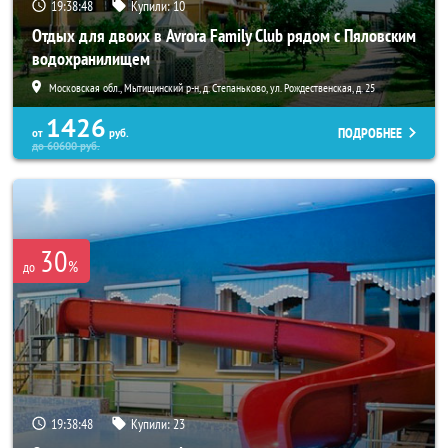
19:38:46
Купили:
10
Отдых для двоих в Avrora Family Club рядом с Пяловским
водохранилищем
Московская обл., Мытищинский р-н, д. Степаньково, ул. Рождественская, д. 25
1426
ПОДРОБНЕЕ
от
руб.
до
60600
руб.
30
%
до
19:38:46
Купили:
23