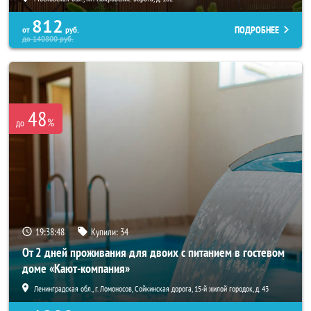
812
ПОДРОБНЕЕ
от
руб.
до
140800
руб.
48
%
до
19:38:46
Купили:
34
От 2 дней проживания для двоих с питанием в гостевом
доме «Кают-компания»
Ленинградская обл., г. Ломоносов, Сойкинская дорога, 15-й жилой городок, д. 43