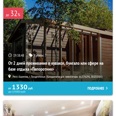
32
%
до
19:38:46
Купили:
7
От 2 дней проживания в куваксе, бунгало или сфере на
базе отдыха «Папоротник»
Респ. Карелия, г. Лахденпохья (Координаты для навигатора: 61.576291, 30.033301)
1330
ПОДРОБНЕЕ
от
руб.
до
17880
руб.