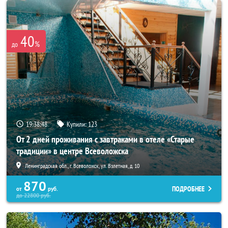
40
%
до
19:38:46
Купили:
123
От 2 дней проживания с завтраками в отеле «Старые
традиции» в центре Всеволожска
Ленинградская обл., г. Всеволожск, ул. Взлетная, д. 10
870
ПОДРОБНЕЕ
от
руб.
до
22800
руб.