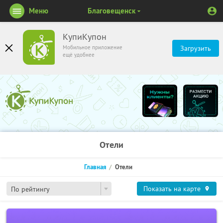
Меню
Благовещенск
КупиКупон
Мобильное приложение
Загрузить
ещё удобнее
Отели
Главная
Отели
Показать на карте
По рейтингу