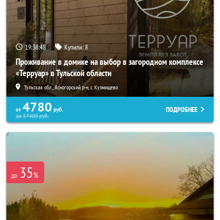
19:38:46
Купили:
8
Проживание в домике на выбор в загородном комплексе
«Терруар» в Тульской области
Тульская обл., Ясногорский р-н, с. Кузмищево
4780
ПОДРОБНЕЕ
от
руб.
до
57400
руб.
35
%
до