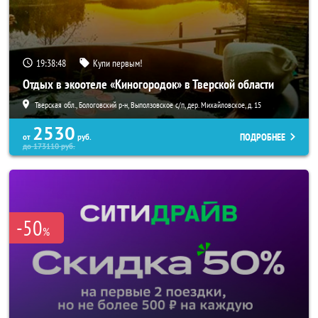
19:38:46
Купи первым!
Отдых в экоотеле «Киногородок» в Тверской области
Тверская обл., Бологовский р-н, Выползовское с/п, дер. Михайловское, д. 15
2530
ПОДРОБНЕЕ
от
руб.
до
173110
руб.
-50
%