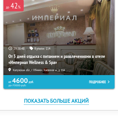
42
%
до
19:38:46
Купили:
114
От 3 дней отдыха с питанием и развлечениями в отеле
«Империал Wellness & Spa»
Калужская обл., г. Обнинск, Киевское ш., д. 11А
4600
ПОДРОБНЕЕ
от
руб.
до
79000
руб.
ПОКАЗАТЬ БОЛЬШЕ АКЦИЙ