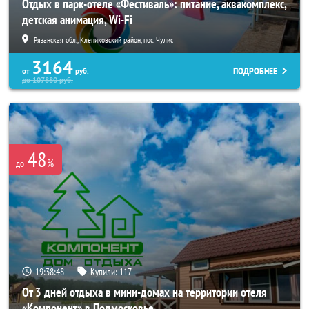
Отдых в парк-отеле «Фестиваль»: питание, аквакомплекс,
детская анимация, Wi-Fi
Рязанская обл., Клепиковский район, пос. Чулис
3164
ПОДРОБНЕЕ
от
руб.
до
107880
руб.
48
%
до
19:38:46
Купили:
117
От 3 дней отдыха в мини-домах на территории отеля
«Компонент» в Подмосковье