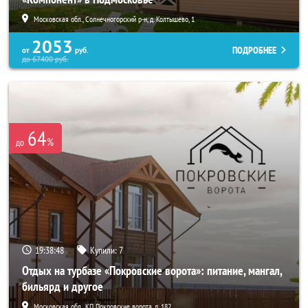
Московская обл., Солнечногорский р-н, д. Колтышево, 1
2053
ПОДРОБНЕЕ
от
руб.
до
67400
руб.
64
%
до
19:38:46
Купили:
7
Отдых на турбазе «Покровские ворота»: питание, мангал,
бильярд и другое
Московская обл., КП Покровские ворота, д. 182