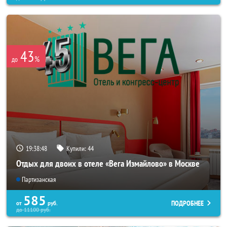
43
%
до
19:38:46
Купили:
44
Отдых для двоих в отеле «Вега Измайлово» в Москве
Партизанская
585
ПОДРОБНЕЕ
от
руб.
до
11100
руб.