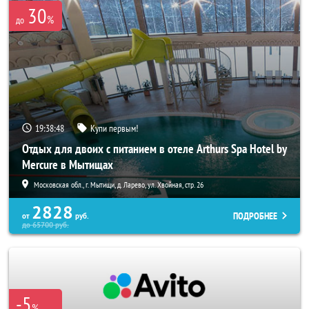
30
%
до
19:38:46
Купи первым!
Отдых для двоих с питанием в отеле Arthurs Spa Hotel by
Mercure в Мытищах
Московская обл., г. Мытищи, д. Ларево, ул. Хвойная, стр. 26
2828
ПОДРОБНЕЕ
от
руб.
до
65700
руб.
-5
%