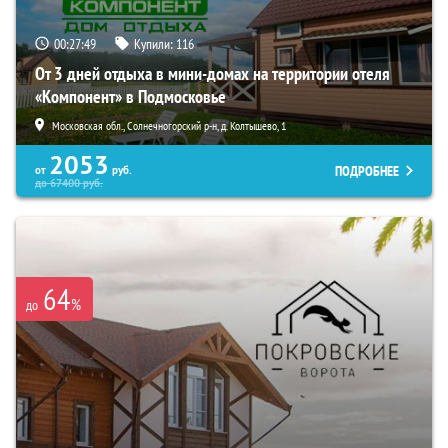
00:27:48
Купили:
116
От 3 дней отдыха в мини-домах на территории отеля
«Компонент» в Подмосковье
Московская обл., Солнечногорский р-н, д. Колтышево, 1
2053
ПОДРОБНЕЕ
от
руб.
до
67400
руб.
64
%
до