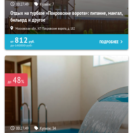
00:27:48
Купили:
7
Отдых на турбазе «Покровские ворота»: питание, мангал,
бильярд и другое
Московская обл., КП Покровские ворота, д. 182
812
ПОДРОБНЕЕ
от
руб.
до
140800
руб.
48
%
до
00:27:48
Купили:
34