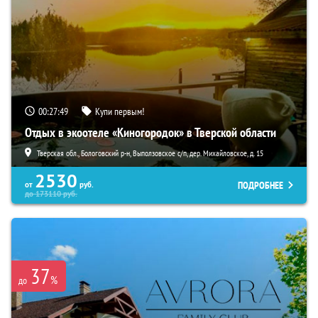
00:27:48
Купи первым!
Отдых в экоотеле «Киногородок» в Тверской области
Тверская обл., Бологовский р-н, Выползовское с/п, дер. Михайловское, д. 15
2530
ПОДРОБНЕЕ
от
руб.
до
173110
руб.
37
%
до