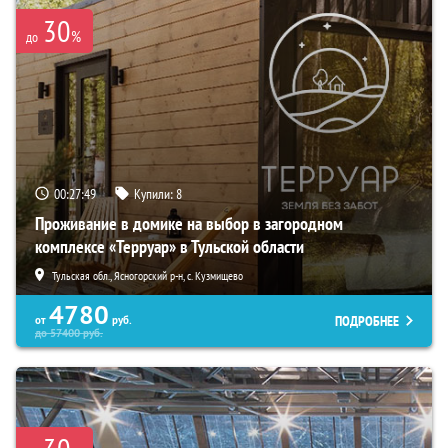
30
%
до
00:27:48
Купили:
8
Проживание в домике на выбор в загородном
комплексе «Терруар» в Тульской области
Тульская обл., Ясногорский р-н, с. Кузмищево
4780
ПОДРОБНЕЕ
от
руб.
до
57400
руб.