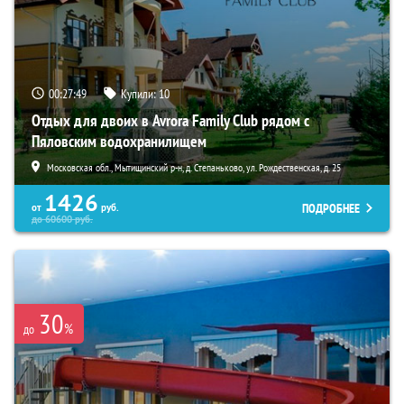
00:27:48
Купили:
10
Отдых для двоих в Avrora Family Club рядом с
Пяловским водохранилищем
Московская обл., Мытищинский р-н, д. Степаньково, ул. Рождественская, д. 25
1426
ПОДРОБНЕЕ
от
руб.
до
60600
руб.
30
%
до