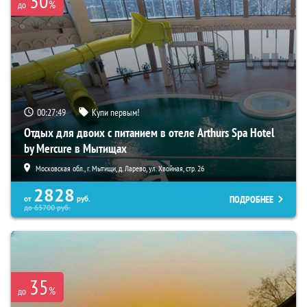
30
%
до
00:27:48
Купи первым!
Отдых для двоих с питанием в отеле Arthurs Spa Hotel
by Mercure в Мытищах
Московская обл., г. Мытищи, д. Ларево, ул. Хвойная, стр. 26
2828
ПОДРОБНЕЕ
от
руб.
до
65700
руб.
35
%
до