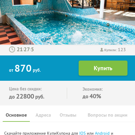
123
:
:
Купили:
870
от
руб.
Цена без скидки:
Экономия:
22800
40%
до
до
руб.
Основное
Адреса
Отзывы
Вопросы по акции
Скачайте приложение КупиКупона для
IOS
или
Android
и