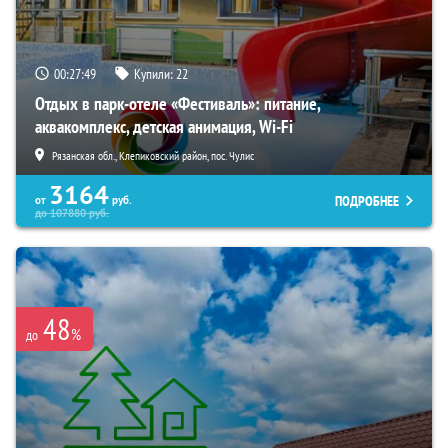
00:27:48
Купили:
22
Отдых в парк-отеле «Фестиваль»: питание,
аквакомплекс, детская анимация, Wi-Fi
Рязанская обл., Клепиковский район, пос. Чулис
3164
ПОДРОБНЕЕ
от
руб.
до
107880
руб.
48
%
до