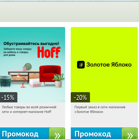
-15
%
-20
%
Любые товары во всей розничной
Первый заказ в сети магазинов
13:26:25
Получили:
83
13:26:25
Получи первым!
сети и интернет-магазине Hoff
«Золотое Яблоко»
Москва, 1-й Волоколамский проезд,
Россия
10с1
Промокод
Промокод