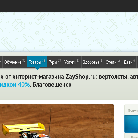
1
31
26
13
12
1
16
6
Обучение
Товары
Туры
Услуги
Здоровье
Отели
Дети
 от интернет-магазина ZayShop.ru: вертолеты, ав
кидкой 40%
. Благовещенск
Получ
Цена