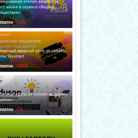
нирование отелей, квартир и
го жилья в сервисе «Яндекс
тешествия»
сплатно
-12%
сплатный вводный урок от онлайн-
олы Skysmart
сплатно
-100%
зличные курсы от онлайн-академии
дюсон»
сплатно
-5%