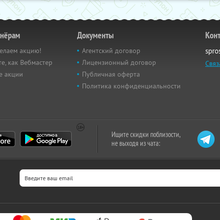
тнёрам
Документы
Кон
елаем акцию!
Агентский договор
spro
е, как Вебмастер
Лицензионный договор
Связ
е акции
Публичная оферта
Политика конфиденциальности
Ищите скидки поблизости,
не выходя из чата: