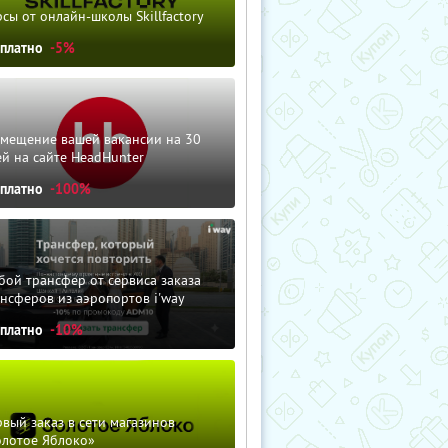
сы от онлайн-школы Skillfactory
сплатно
-5%
змещение вашей вакансии на 30
й на сайте HeadHunter
сплатно
-100%
ой трансфер от сервиса заказа
нсферов из аэропортов i'way
сплатно
-10%
вый заказ в сети магазинов
олотое Яблоко»