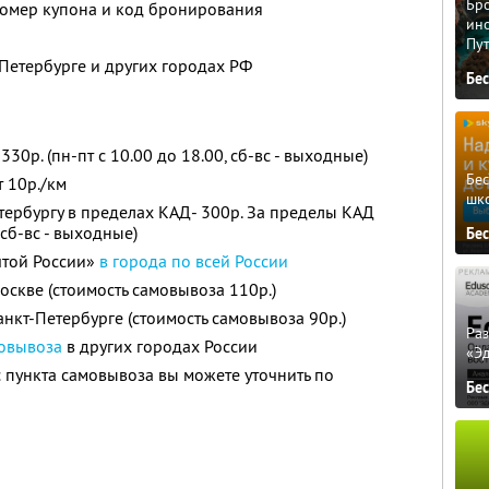
Бро
омер купона и код бронирования
ино
Пу
Петербурге и других городах РФ
Бе
330р. (пн-пт с 10.00 до 18.00, сб-вс - выходные)
Бе
т 10р./км
шк
тербургу в пределах КАД- 300р. За пределы КАД
 сб-вс - выходные)
Бе
чтой России»
в города по всей России
оскве (стоимость самовывоза 110р.)
анкт-Петербурге (стоимость самовывоза 90р.)
Ра
мовывоза
в других городах России
«Э
 пункта самовывоза вы можете уточнить по
Бе