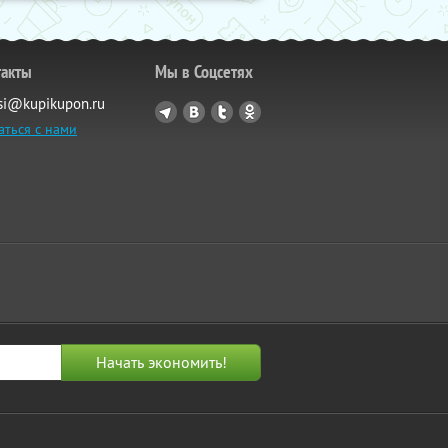
такты
Мы в Соцсетях
si@kupikupon.ru
аться с нами