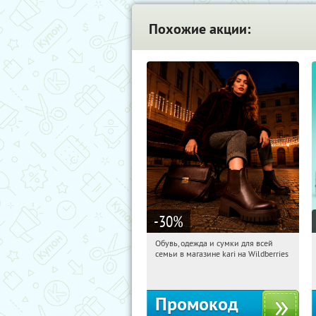
Похожие акции:
-30
%
Обувь, одежда и сумки для всей
13:26:25
Получили:
32
семьи в магазине kari на Wildberries
Россия
Промокод