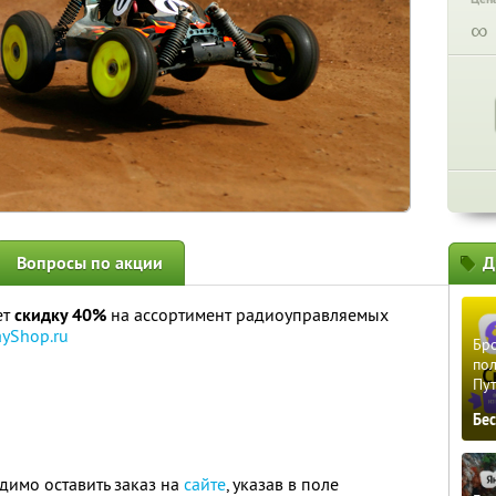
∞
Вопросы по акции
Д
ет
скидку 40%
на ассортимент радиоуправляемых
ayShop.ru
Бро
пол
Пу
Бе
димо оставить заказ на
сайте
, указав в поле