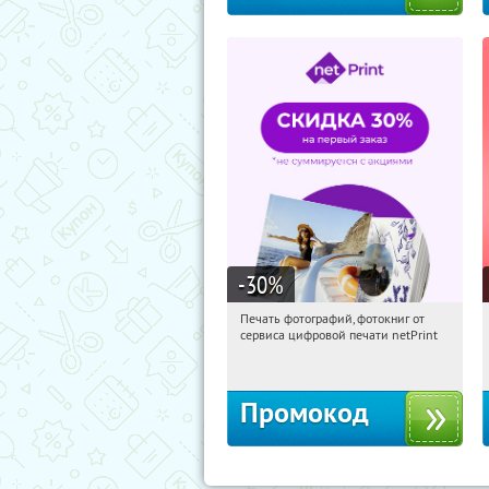
-30
%
Печать фотографий, фотокниг от
13:26:25
Получили:
4
сервиса цифровой печати netPrint
Россия
Промокод