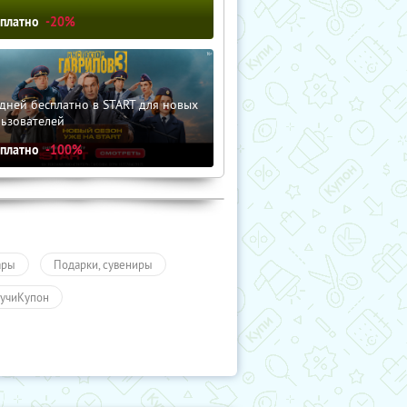
сплатно
-20%
дней бесплатно в START для новых
льзователей
сплатно
-100%
ары
Подарки, сувениры
учиКупон