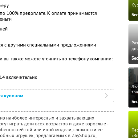
Кур
ьеру
 по 100% предоплате. К оплате принимаются
Бе
еньги
дней
Ра
тся с другими специальными предложениями
дне
 вы также можете уточнить по телефону компании:
Бе
014 включительно
Люб
тра
ся купоном
Бе
 из наиболее интересных и захватывающих
гут играть дети всех возрастов и даже взрослые -
собенностей той или иной модели, сложности ее
Пер
обных игрушек, предлагаемых в ZayShop.ru,
«З