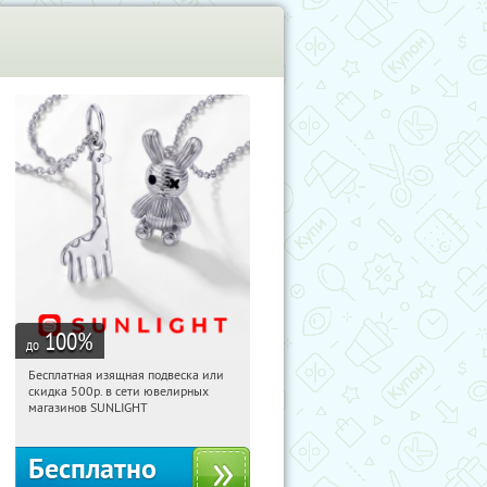
100
%
до
Бесплатная изящная подвеска или
13:26:25
Получили:
74
скидка 500р. в сети ювелирных
Россия
магазинов SUNLIGHT
Бесплатно