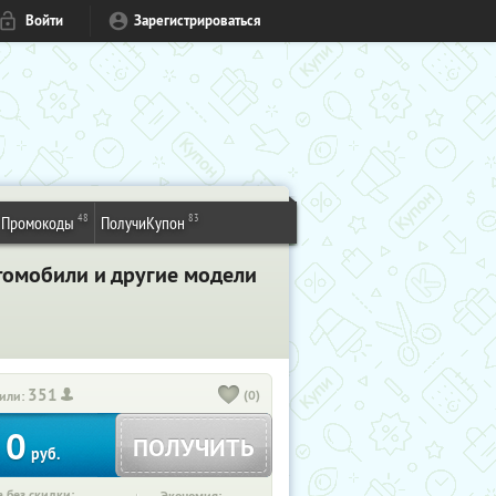
Войти
Зарегистрироваться
48
83
Промокоды
ПолучиКупон
томобили и другие модели
351
(0)
или:
0
ПОЛУЧИТЬ
руб.
 без скидки: