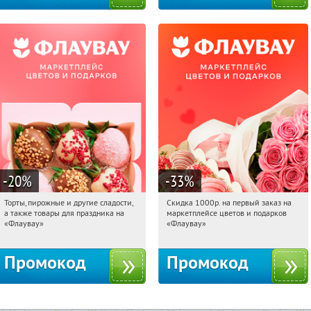
-20
%
-33
%
Торты, пирожные и другие сладости,
Скидка 1000р. на первый заказ на
13:26:25
Получили:
6
13:26:25
Получили:
18
а также товары для праздника на
маркетплейсе цветов и подарков
Россия
Россия
«Флаувау»
«Флаувау»
Промокод
Промокод