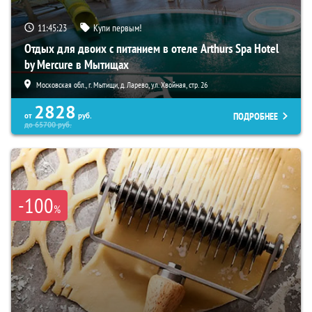
11:45:22
Купи первым!
Отдых для двоих с питанием в отеле Arthurs Spa Hotel
by Mercure в Мытищах
Московская обл., г. Мытищи, д. Ларево, ул. Хвойная, стр. 26
2828
ПОДРОБНЕЕ
от
руб.
до
65700
руб.
-100
%