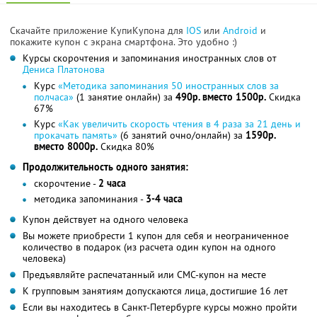
Скачайте приложение КупиКупона для
IOS
или
Android
и
покажите купон с экрана смартфона. Это удобно :)
Курсы скорочтения и запоминания иностранных слов от
Дениса Платонова
Курс
«Методика запоминания 50 иностранных слов за
полчаса»
(1 занятие онлайн) за
490р. вместо 1500р.
Скидка
67%
Курс
«Как увеличить скорость чтения в 4 раза за 21 день и
прокачать память»
(6 занятий очно/онлайн) за
1590р.
вместо 8000р.
Скидка 80%
Продолжительность одного занятия:
скорочтение -
2 часа
методика запоминания -
3-4 часа
Купон действует на одного человека
Вы можете приобрести 1 купон для себя и неограниченное
количество в подарок (из расчета один купон на одного
человека)
Предъявляйте распечатанный или СМС-купон на месте
К групповым занятиям допускаются лица, достигшие 16 лет
Если вы находитесь в Санкт-Петербурге курсы можно пройти