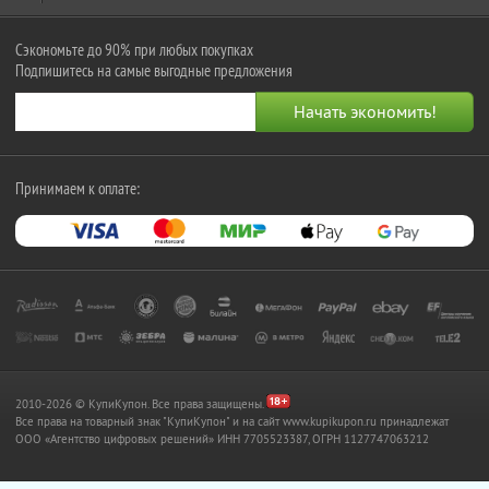
Сэкономьте до 90% при любых покупках
Подпишитесь на самые выгодные предложения
Принимаем к оплате:
2010-2026 © КупиКупон. Все права защищены.
Все права на товарный знак "КупиКупон" и на сайт www.kupikupon.ru принадлежат
OOO «Агентство цифровых решений» ИНН 7705523387, ОГРН 1127747063212