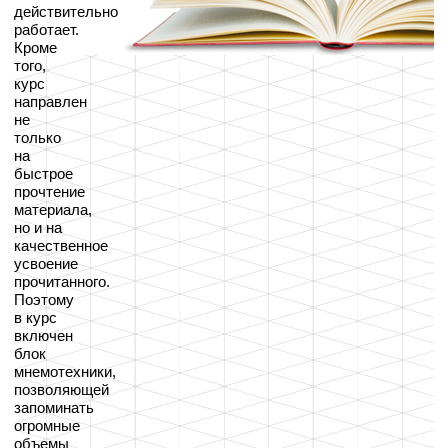
действительно
работает.
Кроме
того,
курс
направлен
не
только
на
быстрое
прочтение
материала,
но и на
качественное
усвоение
прочитанного.
Поэтому
в курс
включен
блок
мнемотехники,
позволяющей
запоминать
огромные
объемы