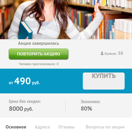
Акция завершилась
30
ПОВТОРИТЬ АКЦИЮ
Купили:
Человек проголосовало: 0
КУПИТЬ
490
от
руб.
Цена без скидки:
Экономия:
8000
80%
руб.
Основное
Адреса
Отзывы
Вопросы по акции