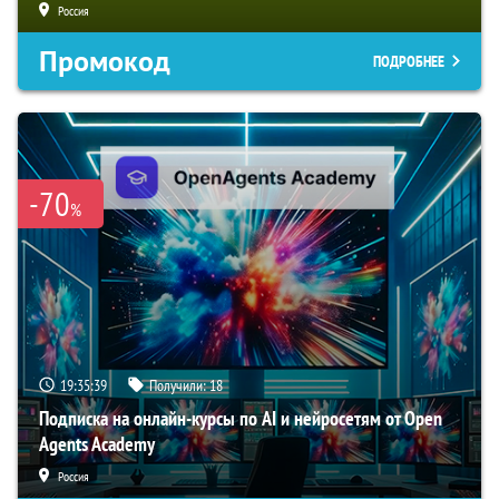
Россия
Промокод
ПОДРОБНЕЕ
-70
%
19:35:38
Получили:
18
Подписка на онлайн-курсы по AI и нейросетям от Open
Agents Academy
Россия