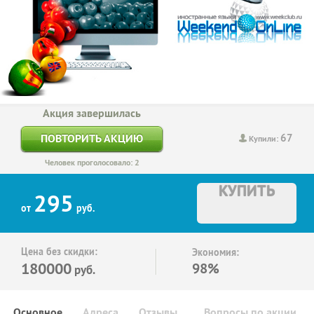
Акция завершилась
67
ПОВТОРИТЬ АКЦИЮ
Купили:
Человек проголосовало: 2
КУПИТЬ
295
от
руб.
Цена без скидки:
Экономия:
180000
98%
руб.
Основное
Адреса
Отзывы
Вопросы по акции