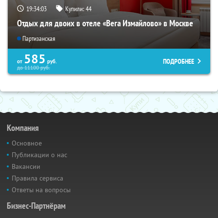
19:34:03
Купили:
44
Отдых для двоих в отеле «Вега Измайлово» в Москве
Партизанская
585
ПОДРОБНЕЕ
от
руб.
до
11100
руб.
Компания
Основное
Публикации о нас
Вакансии
Правила сервиса
Ответы на вопросы
Бизнес-Партнёрам