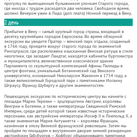
прогулку по вымощенным булыжником улочкам Старого города,
где иногда с трудом расходятся два человека. Свободное время,
шопинг. Вечером ужин в Лидо (доп. плата) Ночной переезд в Вену.
2 день
Прибытие в Вену — самый крупный город страны, входящий в
десятку крупнейших городов Евросоюза. Во время обзорной
экскурсии вы увидите Пратер — венский парк отдыха, созданный
в 1766 году, проедете вокруг старого города по знаменитой
Рингштрассе, где расположена изысканная Венская ратуша в стиле
неоготики, где заседает Ландтаг, находятся кабинеты бургомистра
и муниципалитета, величественное классическое здание
Парламента со скульптурной композицией Афины Паллады в
центре фонтана, уникальный Ботанический сад Венского
университета, основанный Николаусом Жакеном в 1754 году, а
также великолепный Городской парк с памятниками Иоганну
Штраусу, Францу Шуберту и другим знаменитостям.
Пешеходную экскурсию по историческому центру вы начнете с
площади Марии Терезии — эрцгерцогини Австрии, королевы
Венгрии и Богемии, а также императрицы Священной Римской
Империи, среди детей которой такие известные исторические
персонажи, как австрийские императоры Иосиф II и Лоепольд II, а
также знаменитая Мария Антуанетта — королева Франции,
казнённая в эпоху Великой французской революции. Затем мы
пройдём по площадям и внутренним дворам зимней резиденции
австрийских Габсбургов — Хофбург, объединившего памятники