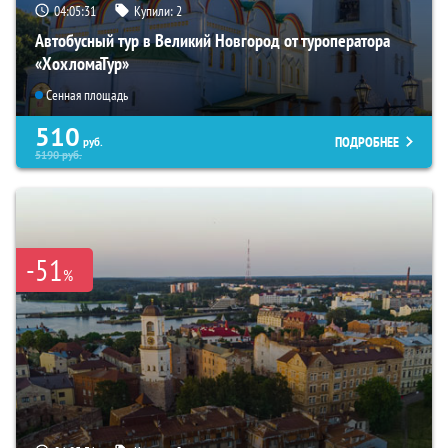
04:05:30
Купили:
2
Автобусный тур в Великий Новгород от туроператора
«ХохломаТур»
Сенная площадь
510
ПОДРОБНЕЕ
руб.
5190
руб.
-51
%