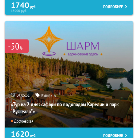
1740
ПОДРОБНЕЕ
руб.
13900
руб.
-50
%
04:05:30
Купили:
6
«Тур на 2 дня: сафари по водопадам Карелии и парк
“Рускеала"»
Достоевская
1620
ПОДРОБНЕЕ
руб.