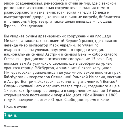
эпохи средневековья, ренессанса и стиля ампир, где с венской
роскошью и изысканностью сосредоточены здания самого
разнообразного назначения: готическая капелла 15 века и
императорский дворец, конюшни и винные погреба, библиотека
и придворный Бургтеатр, а также целая площадь — площадь
Героев — Хельденплац.
Вы увидите руины древнеримских сооружений на площади
Михаила, а также так называемый Верхний рынок, где согласно
легенде умер император Марк Аврелий. Погуляем по
очаровательным улочкам внутреннего города и увидим
национальный символ Австрии и символ Вены — собор святого
Стефана — грандиозное готическое сооружение 15 века. Гид
покажет вам Августинскую церковь, где в серебряных урнах
хранятся сердца Габсбургов, и знаменитый склеп капуцинов —
Императорская усыпальница, где уже много веков покоится прах
Габсбургов - императоров Священной Римской Империи, Австрии
и Австро-Венгрии. Экскурсия закончится у знаменитой Венской
Оперы - крупнейшего оперного театра страны, созданного ещё в
17 веке как Придворная опера, а в современном здании 19 века
открывшегося постановкой оперы Моцарта «Дон Жуан» в 1869
году. Размещение в отеле. Отдых. Свободное время в Вене
Ночь в отеле.
3 день
Завтрак.