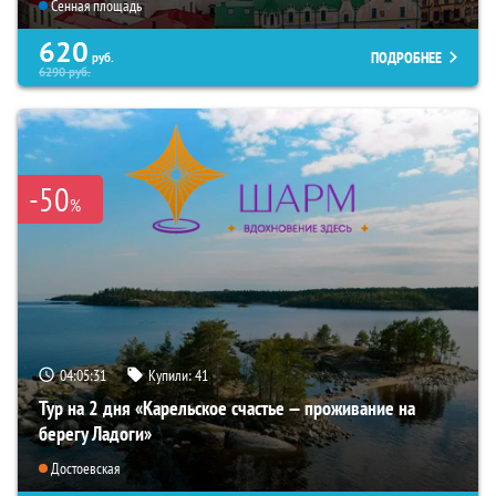
Сенная площадь
620
ПОДРОБНЕЕ
руб.
6290
руб.
-50
%
04:05:30
Купили:
41
Тур на 2 дня «Карельское счастье — проживание на
берегу Ладоги»
Достоевская