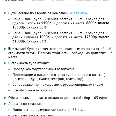
Путешествие по Европе от компании
«Вояж-Тур»
Вена – Зальцбург – Озёрная Австрия - Рига - Краков для
одного. Купон за
1190р.
и доплата на месте:
6600р. вместо
15500р.
Скидка 50%
Вена – Зальцбург – Озёрная Австрия - Рига - Краков для
двоих. Купон за
1990р.
и доплата на месте:
12500р. вместо
31000р.
Скидка 53%
Внимание!
Купон является первоначальным взносом от общей
стоимости услуги. Полную стоимость необходимо доплатить на
месте
В стоимость тура входит:
Проезд комфортабельным автобусом
Проживание и питание в отелях туристического класса (в
номерах — душ, туалет, телефон, телевизор)
Сопровождение и экскурсии с русскоговорящим гидом
Все обзорные экскурсии
Обязательные доплаты: топливно-дорожный сбор – 65 евро
Доплаты по желанию:
Одноместное размещение доплата - 75 евро
Входные билеты в музей