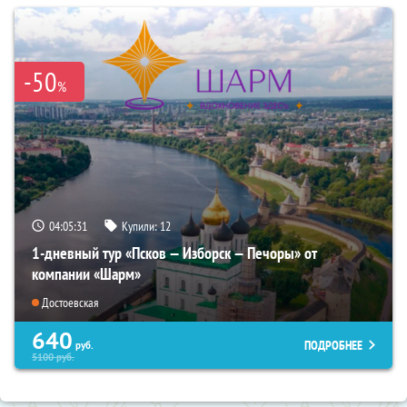
-50
%
04:05:30
Купили:
12
1-дневный тур «Псков — Изборск — Печоры» от
компании «Шарм»
Достоевская
640
ПОДРОБНЕЕ
руб.
5100
руб.