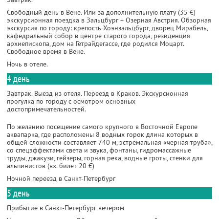
Свободный день в Вене. Или за дополнительную плату (35 €)
экскурсионная поездка в Зальцбург + Озерная Австрия. Обзорная
экскурсия по городу: крепость Хоэнзальцбург, дворец Мирабель,
кафедральный собор в центре старого города, резиденция
архиепископа, дом на Гетрайдегассе, где родился Моцарт.
Свободное время в Вене.
Ночь в отеле.
4 день
Завтрак. Выезд из отеля. Переезд в Краков. Экскурсионная
прогулка по городу с осмотром основных
достопримечательностей.
По желанию посещение самого крупного в Восточной Европе
аквапарка, где расположены 8 водных горок длина которых в
общей сложности составляет 740 м, эстремальная «черная труба»,
со спецэффектами света и звука, фонтаны, гидромассажные
труды, джакузи, гейзеры, горная река, водные гроты, стенки для
альпинистов (вх. билет 20 €)
Ночной переезд в Санкт-Петербург
5 день
Прибытие в Санкт-Петербург вечером