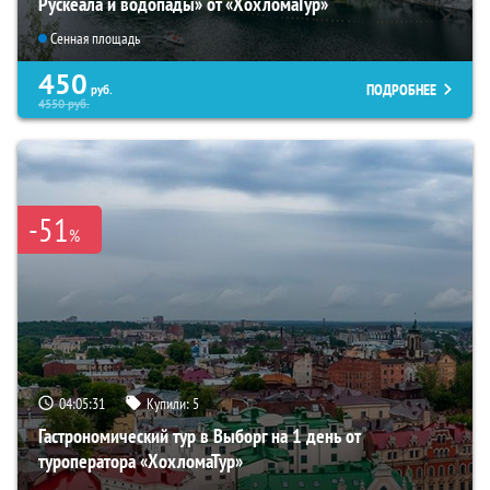
Рускеала и водопады» от «ХохломаТур»
Сенная площадь
450
ПОДРОБНЕЕ
руб.
4550
руб.
-51
%
04:05:30
Купили:
5
Гастрономический тур в Выборг на 1 день от
туроператора «ХохломаТур»