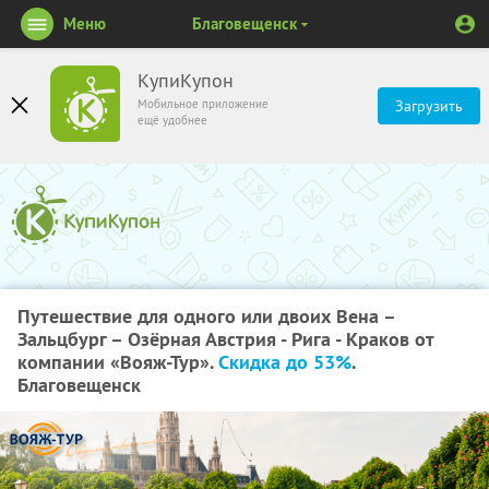
Меню
Благовещенск
КупиКупон
Мобильное приложение
Загрузить
ещё удобнее
Путешествие для одного или двоих Вена –
Зальцбург – Озёрная Австрия - Рига - Краков от
компании «Вояж-Тур».
Скидка до 53%
.
Благовещенск