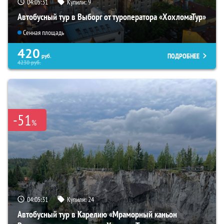
04:05:30
Купили:
9
Автобусный тур в Выборг от туроператора «ХохломаТур»
Сенная площадь
420
ПОДРОБНЕЕ
руб.
4230
руб.
-51
%
04:05:30
Купили:
24
Автобусный тур в Карелию «Мраморный каньон