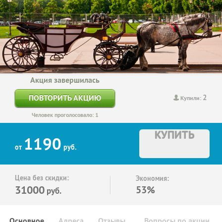
Акция завершилась
2
ПОВТОРИТЬ АКЦИЮ
Купили:
Человек проголосовало: 1
КУПИТЬ
1190
от
руб.
Цена без скидки:
Экономия:
31000
53%
руб.
Основное
Адреса
Отзывы
Вопросы по акции