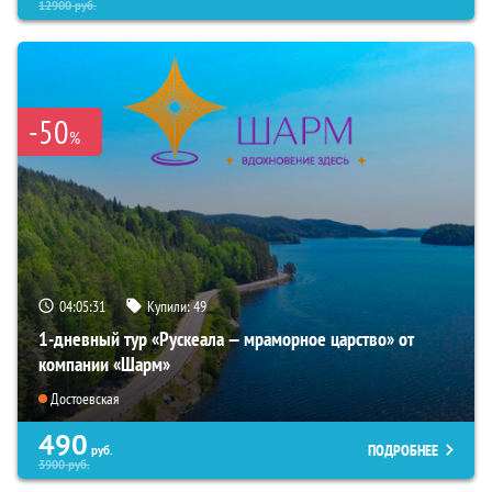
12900
руб.
-50
%
04:05:30
Купили:
49
1-дневный тур «Рускеала — мраморное царство» от
компании «Шарм»
Достоевская
490
ПОДРОБНЕЕ
руб.
3900
руб.