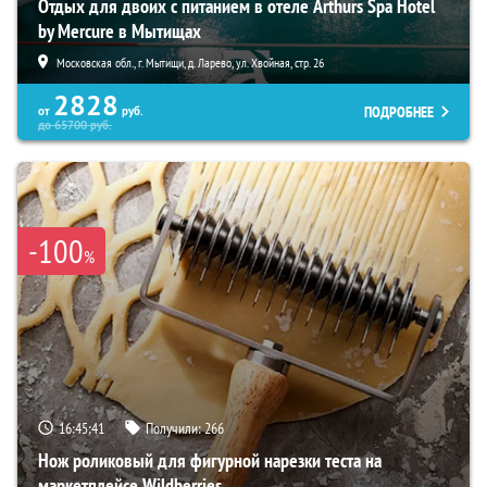
Отдых для двоих с питанием в отеле Arthurs Spa Hotel
by Mercure в Мытищах
Московская обл., г. Мытищи, д. Ларево, ул. Хвойная, стр. 26
2828
ПОДРОБНЕЕ
от
руб.
до
65700
руб.
-100
%
16:45:40
Получили:
266
Нож роликовый для фигурной нарезки теста на
маркетплейсе Wildberries