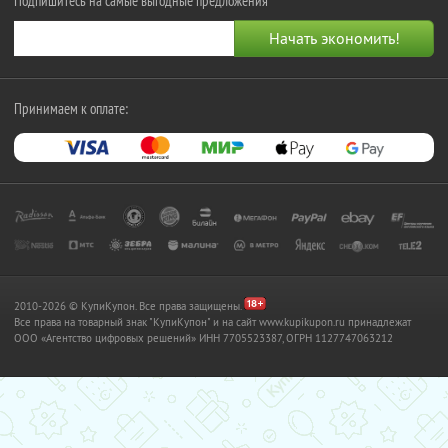
Подпишитесь на самые выгодные предложения
Принимаем к оплате:
2010-2026 © КупиКупон. Все права защищены.
Все права на товарный знак "КупиКупон" и на сайт www.kupikupon.ru принадлежат
OOO «Агентство цифровых решений» ИНН 7705523387, ОГРН 1127747063212