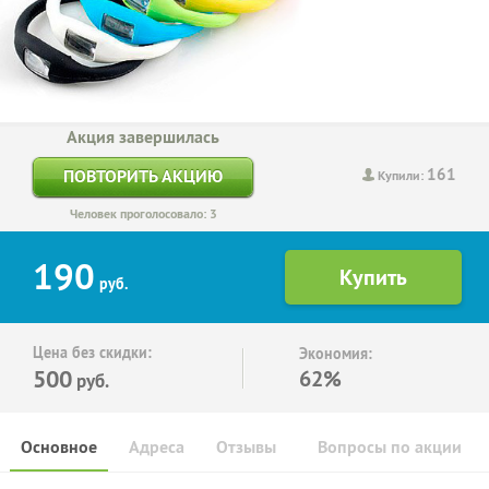
Акция завершилась
161
ПОВТОРИТЬ АКЦИЮ
Купили:
Человек проголосовало: 3
190
руб.
Цена без скидки:
Экономия:
500
62%
руб.
Основное
Адреса
Отзывы
Вопросы по акции