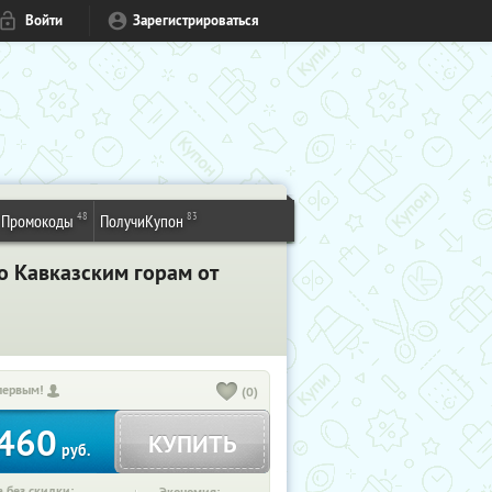
Войти
Зарегистрироваться
48
83
Промокоды
ПолучиКупон
о Кавказским горам от
первым!
(0)
460
КУПИТЬ
руб.
 без скидки: