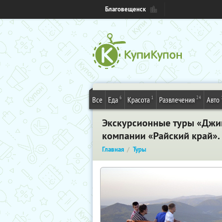
Благовещенск
6
1
24
Все
Еда
Красота
Развлечения
Авто
Экскурсионные туры «Джип
компании «Райский край».
Главная
Туры