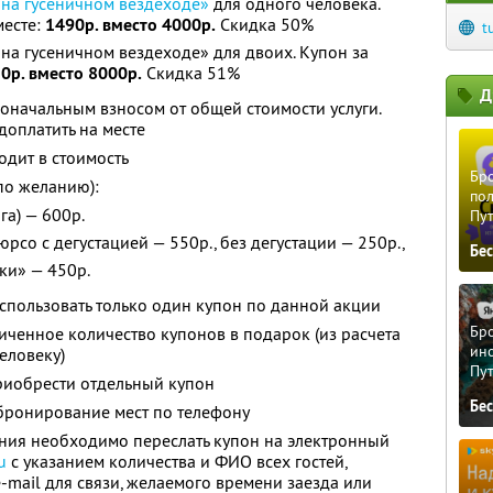
 на гусеничном вездеходе»
для одного человека.
месте:
1490р. вместо 4000р.
Скидка 50%
t
на гусеничном вездеходе» для двоих. Купон за
0р. вместо 8000р.
Скидка 51%
Д
оначальным взносом от общей стоимости услуги.
оплатить на месте
дит в стоимость
Бро
по желанию):
пол
га) — 600р.
Пу
рсо с дегустацией — 550р., без дегустации — 250р.,
Бе
ки» — 450р.
использовать только один купон по данной акции
Бро
ченное количество купонов в подарок (из расчета
ино
еловеку)
Пу
риобрести отдельный купон
Бе
ронирование мест по телефону
ия необходимо переслать купон на электронный
u
с указанием количества и ФИО всех гостей,
-mail для связи, желаемого времени заезда или