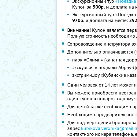
Экскурсионный тур
«Поездка
Купон за
500р.
и доплата на 
Экскурсионный тур «Поездка 
970р.
и доплата на месте:
292
Внимание!
Купон является перв
Полную стоимость необходимо д
Сопровождение инструктора вхо
Дополнительно оплачиваются (
парк «Олимп» (канатная доро
экскурсия в подвалы Абрау-Дю
экстрим-шоу «Кубанские каза
Один человек от 14 лет может 
Вы можете приобрести неограни
один купон в подарок одному ч
Для детей также необходимо п
Необходимо предварительное б
Для подтверждения бронирован
адрес
kubikova.veronika@mail.r
контактного номера телефона, e