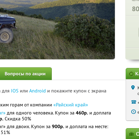
8
Вопросы по акции
К
а для
IOS
или
Android
и покажите купон с экрана
ским горам от компании
«Райский край»
нг»
для одного человека. Купон за
460р.
и доплата
р.
Скидка 50%
г» для двоих. Купон за
900р.
и доплата на месте:
 51%
О