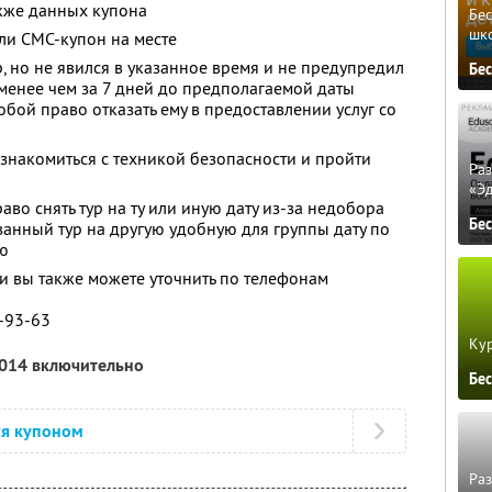
акже данных купона
Бе
шк
ли СМС-купон на месте
, но не явился в указанное время и не предупредил
Бе
менее чем за 7 дней до предполагаемой даты
собой право отказать ему в предоставлении услуг со
ознакомиться с техникой безопасности и пройти
Ра
«Э
аво снять тур на ту или иную дату из-за недобора
Бе
анный тур на другую удобную для группы дату по
ю
 вы также можете уточнить по телефонам
9-93-63
Кур
2014 включительно
Бе
ся купоном
Ра