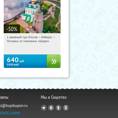
-50
%
1-дневный тур «Псков — Изборск —
18:29:58
Купили:
12
Печоры» от компании «Шарм»
Достоевская
640
руб.
5100
руб.
такты
Мы в Соцсетях
si@kupikupon.ru
аться с нами