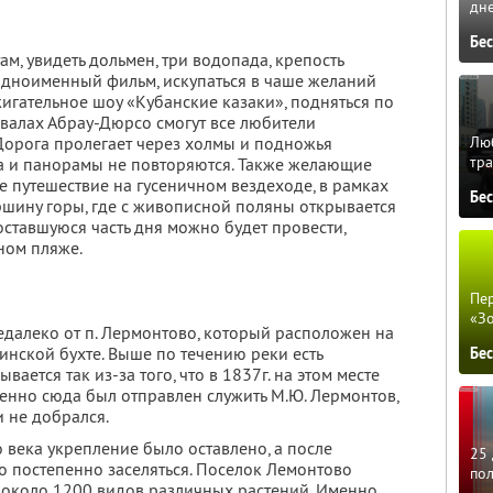
дне
Бе
м, увидеть дольмен, три водопада, крепость
 одноименный фильм, искупаться в чаше желаний
игательное шоу «Кубанские казаки», подняться по
двалах Абрау-Дюрсо смогут все любители
 Дорога пролегает через холмы и подножья
Люб
тра
та и панорамы не повторяются. Также желающие
ое путешествие на гусеничном вездеходе, в рамках
Бе
ршину горы, где с живописной поляны открывается
 оставшуюся часть дня можно будет провести,
аном пляже.
Пер
«З
едалеко от п. Лермонтово, который расположен на
гинской бухте. Выше по течению реки есть
Бе
ается так из-за того, что в 1837г. на этом месте
менно сюда был отправлен служить М.Ю. Лермонтов,
и не добрался.
 века укрепление было оставлено, а после
25 
о постепенно заселяться. Поселок Лемонтово
по
т около 1200 видов различных растений. Именно