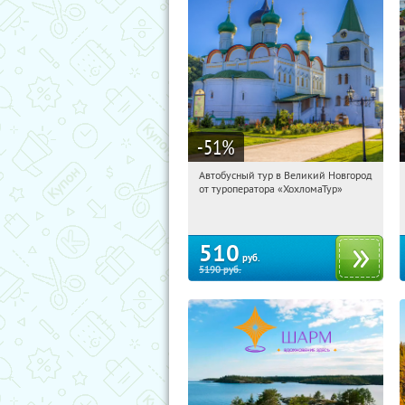
-51
%
Автобусный тур в Великий Новгород
18:29:58
Купили:
2
от туроператора «ХохломаТур»
Сенная площадь
510
руб.
5190
руб.