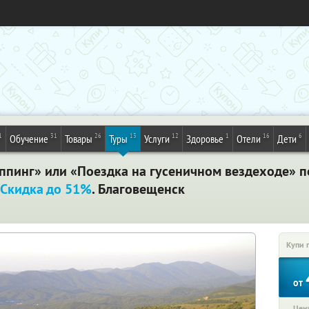
1
31
26
13
12
1
16
6
Обучение
Товары
Туры
Услуги
Здоровье
Отели
Дети
пинг» или «Поездка на гусеничном вездеходе» п
Скидка до 51%
. Благовещенск
Купи 
от
Цена