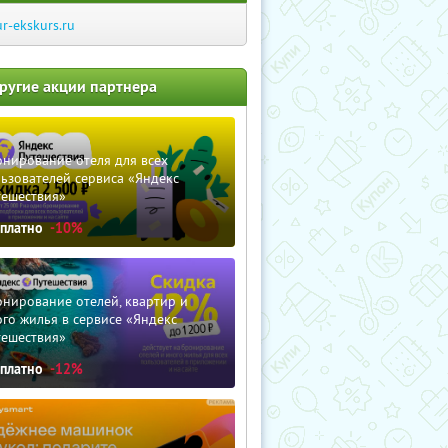
ur-ekskurs.ru
ругие акции партнера
нирование отеля для всех
ьзователей сервиса «Яндекс
тешествия»
сплатно
-10%
нирование отелей, квартир и
го жилья в сервисе «Яндекс
тешествия»
сплатно
-12%