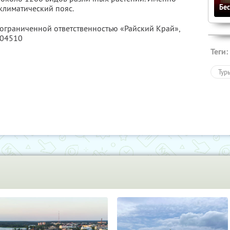
Бе
климатический пояс.
 ограниченной ответственностью «Райский Край»,
004510
Теги:
Тур