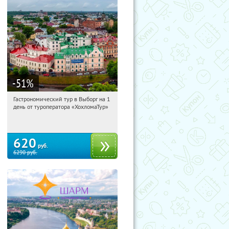
-51
%
Гастрономический тур в Выборг на 1
18:29:58
Купили:
5
день от туроператора «ХохломаТур»
Сенная площадь
620
руб.
6290
руб.