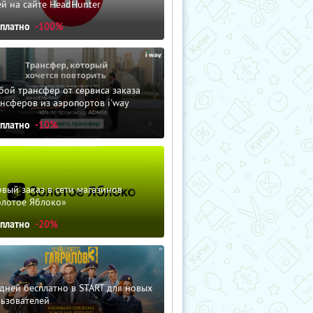
й на сайте HeadHunter
сплатно
-100%
ой трансфер от сервиса заказа
нсферов из аэропортов i'way
сплатно
-10%
вый заказ в сети магазинов
олотое Яблоко»
сплатно
-20%
дней бесплатно в START для новых
льзователей