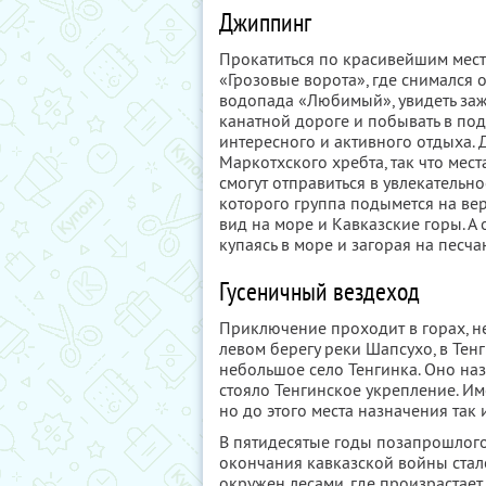
Джиппинг
Прокатиться по красивейшим места
«Грозовые ворота», где снимался
водопада «Любимый», увидеть заж
канатной дороге и побывать в по
интересного и активного отдыха.
Маркотхского хребта, так что мес
смогут отправиться в увлекательн
которого группа подымется на ве
вид на море и Кавказские горы. А
купаясь в море и загорая на песч
Гусеничный вездеход
Приключение проходит в горах, н
левом берегу реки Шапсухо, в Тен
небольшое село Тенгинка. Оно назыв
стояло Тенгинское укрепление. И
но до этого места назначения так 
В пятидесятые годы позапрошлого
окончания кавказской войны стал
окружен лесами, где произрастае