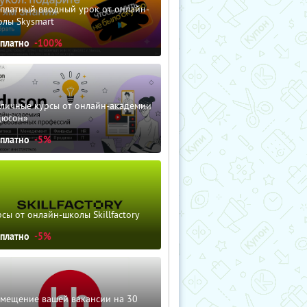
сплатный вводный урок от онлайн-
олы Skysmart
сплатно
-100%
зличные курсы от онлайн-академии
дюсон»
сплатно
-5%
сы от онлайн-школы Skillfactory
сплатно
-5%
змещение вашей вакансии на 30