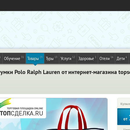
1
31
25
13
12
1
16
6
Обучение
Товары
Туры
Услуги
Здоровье
Отели
Дети
умки Polo Ralph Lauren от интернет-магазина tops
Купил
от
Цена