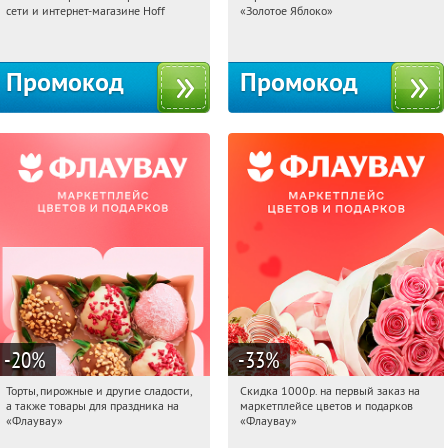
сети и интернет-магазине Hoff
«Золотое Яблоко»
Москва, 1-й Волоколамский проезд,
Россия
10с1
Промокод
Промокод
-20
%
-33
%
Торты, пирожные и другие сладости,
Скидка 1000р. на первый заказ на
06:04:46
Получили:
6
06:04:46
Получили:
18
а также товары для праздника на
маркетплейсе цветов и подарков
Россия
Россия
«Флаувау»
«Флаувау»