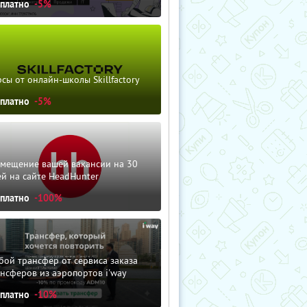
сплатно
-5%
сы от онлайн-школы Skillfactory
сплатно
-5%
змещение вашей вакансии на 30
й на сайте HeadHunter
сплатно
-100%
ой трансфер от сервиса заказа
нсферов из аэропортов i'way
сплатно
-10%