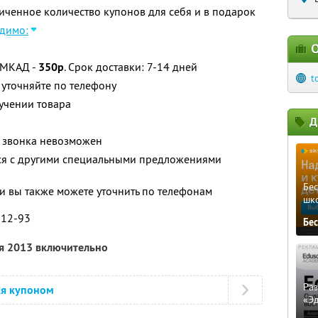
ченное количество купонов для себя и в подарок
димо:
О
 МКАД -
350р
. Срок доставки: 7-14 дней
t
уточняйте по телефону
учении товара
Д
 звонка невозможен
тся с другими специальными предложениями
Бе
 вы также можете уточнить по телефонам
шк
0-12-93
Бе
ря 2013 включительно
Ра
ся купоном
«Э