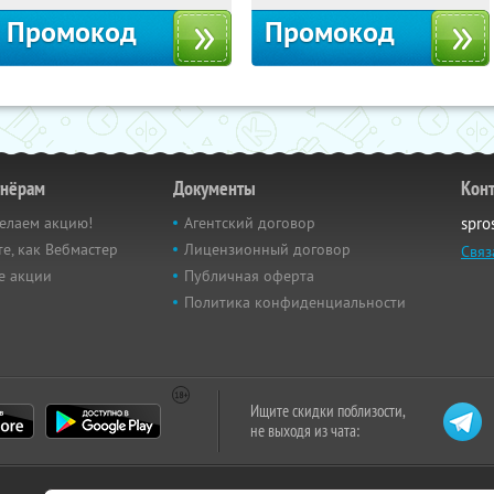
Промокод
Промокод
тнёрам
Документы
Кон
елаем акцию!
Агентский договор
spro
е, как Вебмастер
Лицензионный договор
Связ
е акции
Публичная оферта
Политика конфиденциальности
Ищите скидки поблизости,
не выходя из чата: