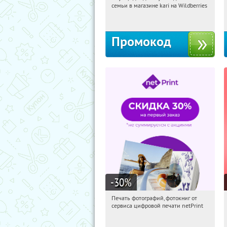
семьи в магазине kari на Wildberries
Россия
Промокод
-30
%
Печать фотографий, фотокниг от
06:04:46
Получили:
4
сервиса цифровой печати netPrint
Россия