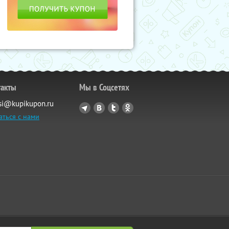
такты
Мы в Соцсетях
si@kupikupon.ru
аться с нами