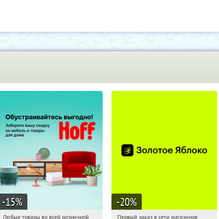
-15
%
-20
%
Любые товары во всей розничной
Первый заказ в сети магазинов
06:04:46
Получили:
83
06:04:46
Получи первым!