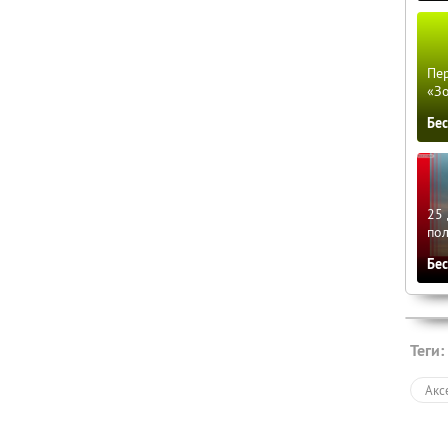
Пер
«З
Бе
25 
по
Бе
Теги:
Акс