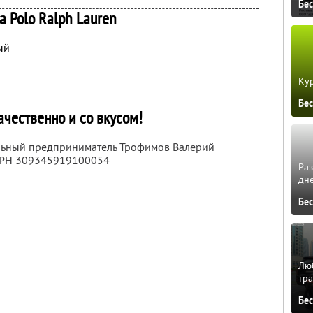
Бе
а Polo Ralph Lauren
ый
Кур
Бе
ачественно и со вкусом!
альный предприниматель Трофимов Валерий
ГРН 309345919100054
Ра
дне
Бе
Люб
тра
Бе