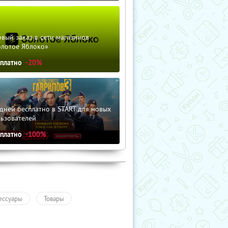
вый заказ в сети магазинов
олотое Яблоко»
сплатно
-20%
дней бесплатно в START для новых
льзователей
сплатно
-100%
ессуары
Товары