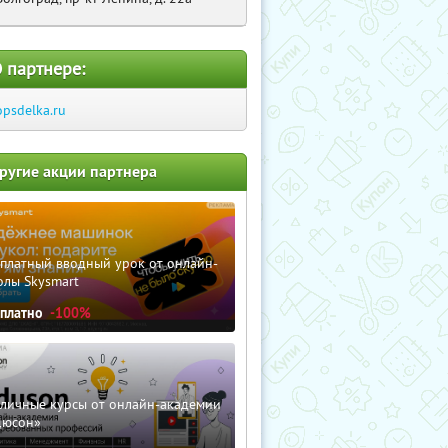
 партнере:
opsdelka.ru
ругие акции партнера
сплатный вводный урок от онлайн-
олы Skysmart
сплатно
-100%
зличные курсы от онлайн-академии
дюсон»