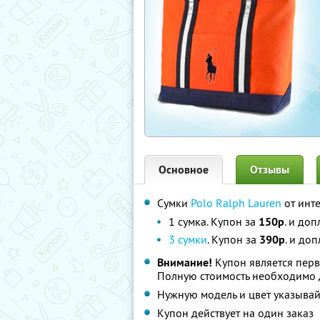
Основное
Отзывы
Сумки
Polo Ralph Lauren
от инт
1 сумка. Купон за
150р
. и доп
3 сумки
. Купон за
390р
. и до
Внимание!
Купон является перв
Полную стоимость необходимо д
Нужную модель и цвет указывай
Купон действует на один заказ