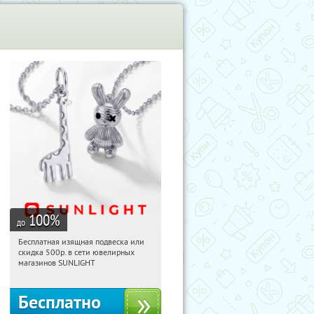
100
%
до
Бесплатная изящная подвеска или
01:54:56
Получили:
74
скидка 500р. в сети ювелирных
Россия
магазинов SUNLIGHT
Бесплатно