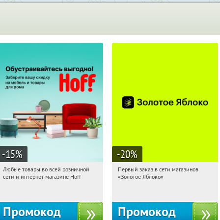
-15
%
-20
%
Любые товары во всей розничной
Первый заказ в сети магазинов
01:54:56
Получили:
83
01:54:56
Получи первым!
сети и интернет-магазине Hoff
«Золотое Яблоко»
Москва, 1-й Волоколамский проезд,
Россия
10с1
Промокод
Промокод