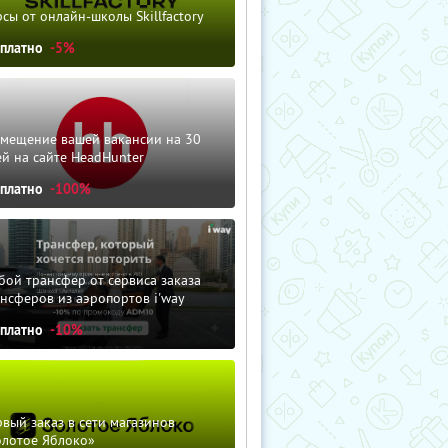
сы от онлайн-школы Skillfactory
сплатно
-5%
змещение вашей вакансии на 30
й на сайте HeadHunter
сплатно
-100%
ой трансфер от сервиса заказа
нсферов из аэропортов i'way
сплатно
-10%
вый заказ в сети магазинов
олотое Яблоко»