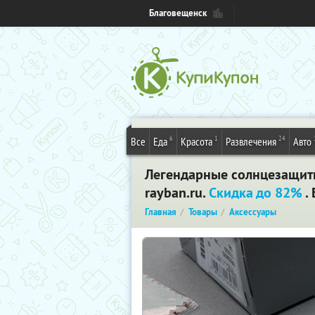
Благовещенск
6
1
24
Все
Еда
Красота
Развлечения
Авто
Легендарные солнцезащитны
rayban.ru.
Скидка до 82%
.
Главная
Товары
Аксессуары