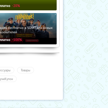
сплатно
-20%
дней бесплатно в START для новых
льзователей
сплатно
-100%
ессуары
Товары
учиКупон