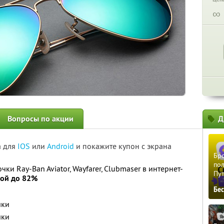
∞
Вопросы по акции
Д
а для
IOS
или
Android
и покажите купон с экрана
Бро
пол
и Ray-Ban Aviator, Wayfarer, Clubmaser в интернет-
Пу
кой до 82%
Бе
чки
чки