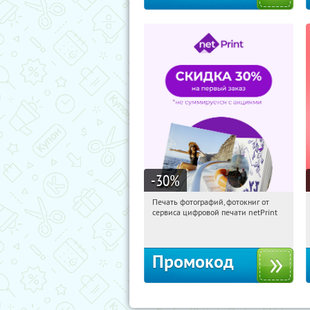
-30
%
Печать фотографий, фотокниг от
01:54:56
Получили:
4
сервиса цифровой печати netPrint
Россия
Промокод