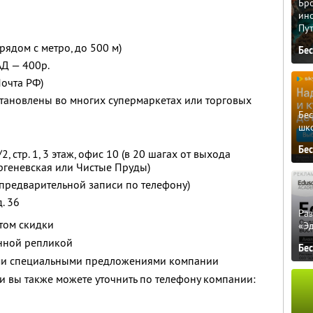
Бро
ино
Пу
рядом c метро, до 500 м)
Бе
АД — 400р.
Почта РФ)
установлены во многих супермаркетах или торговых
Бе
шк
Бе
/2, стр. 1, 3 этаж, офис 10 (в 20 шагах от выхода
ургеневская или Чистые Пруды)
о предварительной записи по телефону)
д. 36
Ра
етом скидки
«Э
енной репликой
Бе
ими специальными предложениями компании
 вы также можете уточнить по телефону компании: