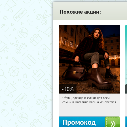
Похожие акции:
-30
%
Обувь, одежда и сумки для всей
01:54:56
Получили:
31
семьи в магазине kari на Wildberries
Россия
Промокод