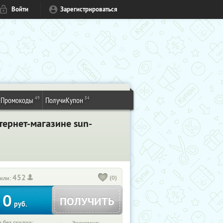
Войти
Зарегистрироваться
49
84
Промокоды
ПолучиКупон
тернет-магазине sun-
452
(0)
или:
0
ПОЛУЧИТЬ
руб.
 без скидки: