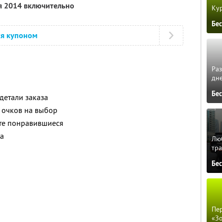
я 2014 включительно
Кур
Бе
ся купоном
Ра
дне
Бе
детали заказа
 очков на выбор
те понравившиеся
за
Люб
тра
Бе
Пер
«З