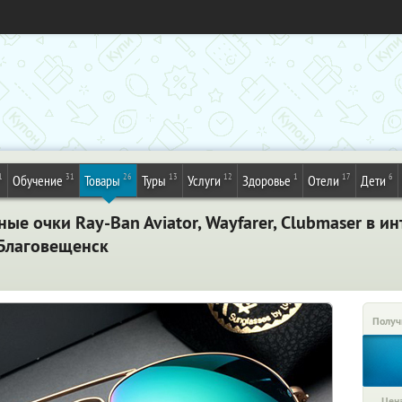
1
31
26
13
12
1
17
6
Обучение
Товары
Туры
Услуги
Здоровье
Отели
Дети
е очки Ray-Ban Aviator, Wayfarer, Clubmaser в ин
 Благовещенск
Получ
Цена