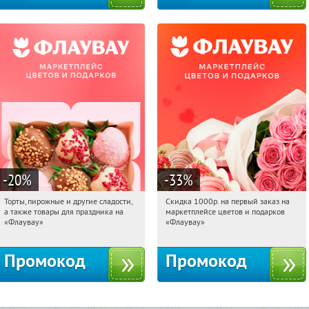
-20
%
-33
%
Торты, пирожные и другие сладости,
Скидка 1000р. на первый заказ на
01:54:56
Получили:
6
01:54:56
Получили:
18
а также товары для праздника на
маркетплейсе цветов и подарков
Россия
Россия
«Флаувау»
«Флаувау»
Промокод
Промокод