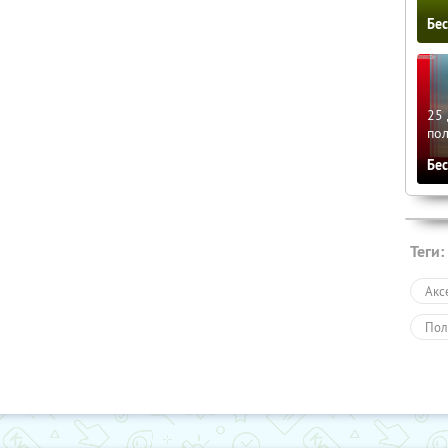
Бе
25 
по
Бе
Теги:
Акс
Пол