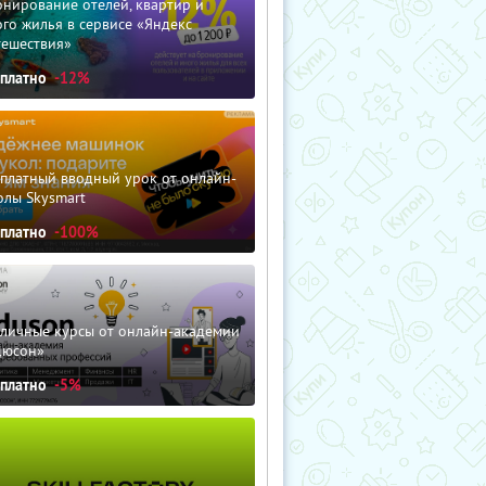
нирование отелей, квартир и
го жилья в сервисе «Яндекс
тешествия»
сплатно
-12%
сплатный вводный урок от онлайн-
олы Skysmart
сплатно
-100%
зличные курсы от онлайн-академии
дюсон»
сплатно
-5%