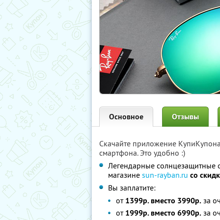
Основное
Отзывы
Скачайте приложение КупиКупон
смартфона. Это удобно :)
Легендарные солнцезащитные очк
магазине
sun-rayban.ru
со скид
Вы заплатите:
от
1399р. вместо 3990р.
за о
от
1999р. вместо 6990р.
за о