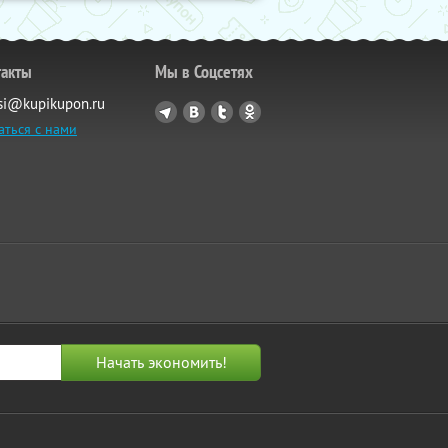
такты
Мы в Соцсетях
si@kupikupon.ru
аться с нами