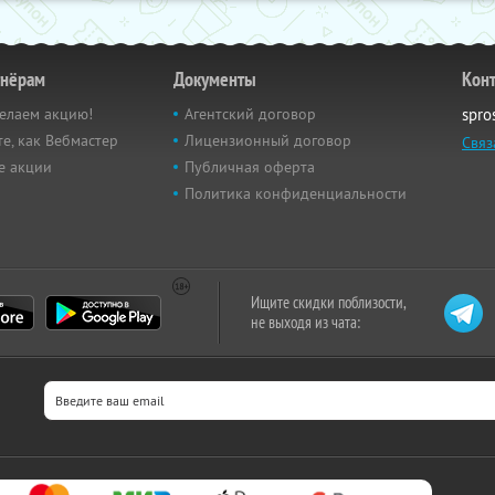
тнёрам
Документы
Кон
елаем акцию!
Агентский договор
spro
е, как Вебмастер
Лицензионный договор
Связ
е акции
Публичная оферта
Политика конфиденциальности
Ищите скидки поблизости,
не выходя из чата: