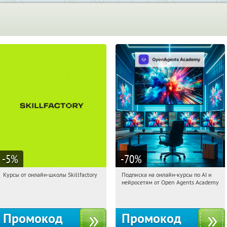
-5
%
-70
%
Курсы от онлайн-школы Skillfactory
Подписка на онлайн-курсы по AI и
21:52:20
Получи первым!
21:52:20
Получили:
18
нейросетям от Open Agents Academy
Россия
Россия
Промокод
Промокод