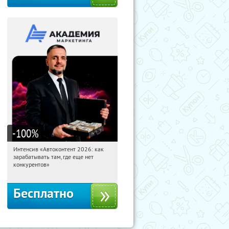
-100
%
Интенсив «Автоконтент 2026: как
21:52:20
Получили:
4
зарабатывать там, где еще нет
Россия
конкурентов»
Бесплатно