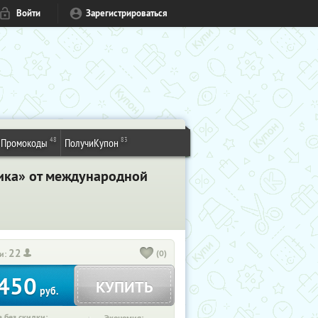
Войти
Зарегистрироваться
48
83
Промокоды
ПолучиКупон
ика» от международной
22
(0)
и:
450
КУПИТЬ
руб.
 без скидки: