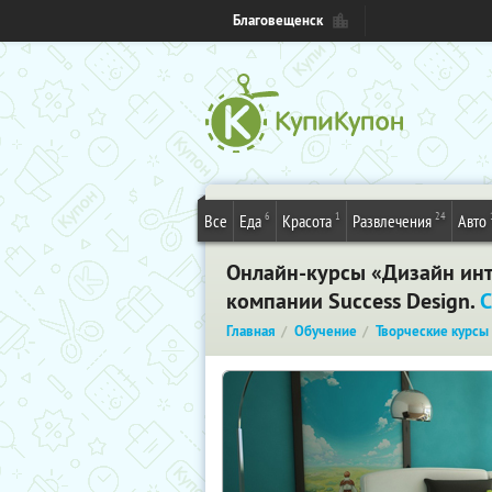
Благовещенск
6
1
24
Все
Еда
Красота
Развлечения
Авто
Онлайн-курсы «Дизайн инт
компании Success Design.
С
Главная
Обучение
Творческие курсы