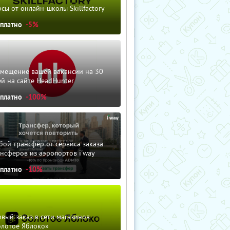
сы от онлайн-школы Skillfactory
сплатно
-5%
змещение вашей вакансии на 30
й на сайте HeadHunter
сплатно
-100%
ой трансфер от сервиса заказа
нсферов из аэропортов i'way
сплатно
-10%
вый заказ в сети магазинов
олотое Яблоко»