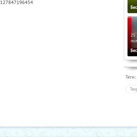
 1127847196454
Бе
25 
по
Бе
Теги:
Тво