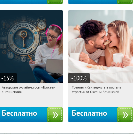
-15
%
-100
%
Авторские онлайн-курсы «Грокаем
Тренинг «Как вернуть в постель
21:52:20
Получили:
4
21:52:20
Получили:
16
английский»
страсть» от Оксаны Бачинской
Россия
Россия
Бесплатно
Бесплатно