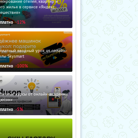
нирование отелей, квартир и
го жилья в сервисе «Яндекс
тешествия»
сплатно
-12%
сплатный вводный урок от онлайн-
олы Skysmart
сплатно
-100%
зличные курсы от онлайн-академии
дюсон»
сплатно
-5%