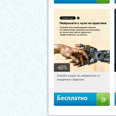
-60
%
Онлайн-курсы по нейросетям от
21:52:20
Получили:
6
академии «Эдюсон»
Москва
Бесплатно