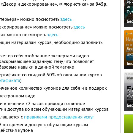
Бро
, «Декор и декорирование», «Флористика» за
945р.
ино
Пу
терьера» можно посмотреть
здесь
Бе
декорирование» можно посмотреть
здесь
ка» можно посмотреть
здесь
ющим материалам курсов, необходимо заполнить
Бе
шк
яет из себя отобранное экспертами видео
 раскрывающее заданную тему, что позволяет
Бе
базовые навыки в данной тематике
ертификат со скидкой 50% об окончании курсов
ртификата
)
ченное количество купонов для себя и в подарок
Ра
электронном виде
«Э
 в течение 72 часов приходит ответное
Бе
тии доступа ко всем обучающим материалам курсов
глашается с
правилами предоставления услуг
й по времени доступ к обучающим курсам
действия купона