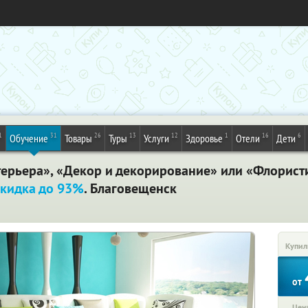
1
31
26
13
12
1
16
6
Обучение
Товары
Туры
Услуги
Здоровье
Отели
Дети
ерьера», «Декор и декорирование» или «Флорист
кидка до 93%
. Благовещенск
Купил
от
Цена