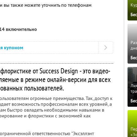
 вы также можете уточнить по телефонам
Кур
Бе
014 включительно
Ра
ся купоном
дне
Бе
 флористике от Success Design - это видео-
вляемые в режиме онлайн-версии для всех
Люб
сованных пользователей.
тра
льзователям огромные преимущества. Так, доступ к
Бе
здает возможность профессионалам всех уровней, а
цам быстро овладеть необходимыми навыками в
орирование и флористики с экономией как
Пер
 ограниченной ответственностью "Эксэллэнт
«З