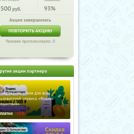
Экономия:
3500
93%
руб.
Акция завершилась
ПОВТОРИТЬ АКЦИЮ
Человек проголосовало: 0
ругие акции партнера
нирование отеля для всех
ьзователей сервиса «Яндекс
тешествия»
сплатно
-10%