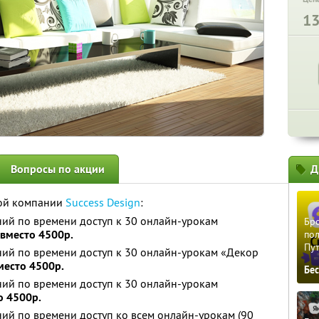
1
Вопросы по акции
Д
ой компании
Success Design
:
ий по времени доступ к 30 онлайн-урокам
Бро
 вместо 4500р.
пол
Пу
ний по времени доступ к 30 онлайн-урокам «Декор
место 4500р.
Бе
ий по времени доступ к 30 онлайн-урокам
о 4500р.
ий по времени доступ ко всем онлайн-урокам (90