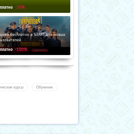
сплатно
-20%
дней бесплатно в START для новых
льзователей
сплатно
-100%
рческие курсы
Обучение