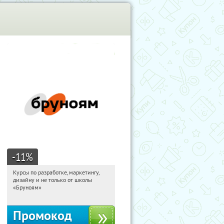
-11
%
Курсы по разработке, маркетингу,
21:52:20
Получи первым!
дизайну и не только от школы
Россия
«Бруноям»
Промокод