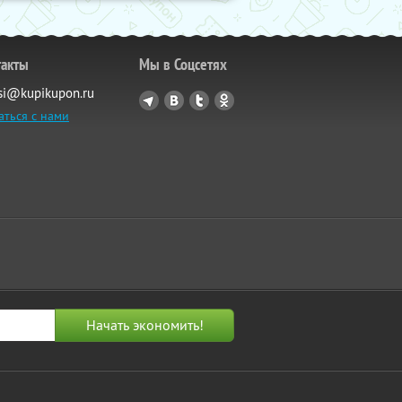
такты
Мы в Соцсетях
si@kupikupon.ru
аться с нами