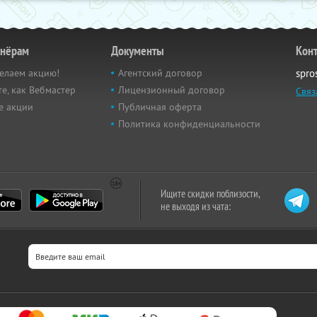
тнёрам
Документы
Кон
елаем акцию!
Агентский договор
spro
е, как Вебмастер
Лицензионный договор
Связ
е акции
Публичная оферта
Политика конфиденциальности
Ищите скидки поблизости,
не выходя из чата: