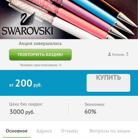
Акция завершилась
3
ПОВТОРИТЬ АКЦИЮ
Купили:
Человек проголосовало: 0
КУПИТЬ
200
от
руб.
Цена без скидки:
Экономия:
3000
60%
руб.
Основное
Адреса
Отзывы
Вопросы по акции