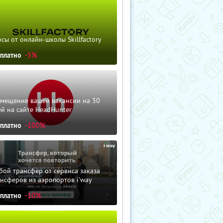
сы от онлайн-школы Skillfactory
сплатно
-5%
змещение вашей вакансии на 30
й на сайте HeadHunter
сплатно
-100%
ой трансфер от сервиса заказа
нсферов из аэропортов i'way
сплатно
-10%