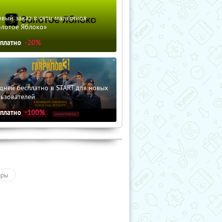
вый заказ в сети магазинов
олотое Яблоко»
сплатно
-20%
дней бесплатно в START для новых
льзователей
сплатно
-100%
ары