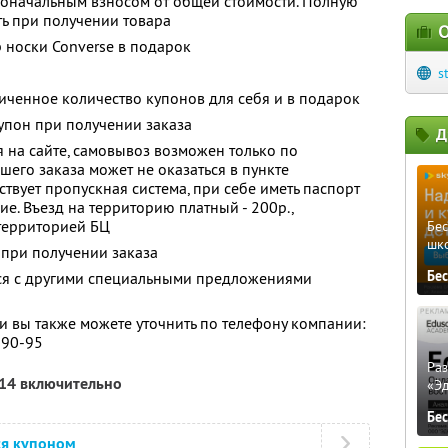
воначальным взносом от общей стоимости. Полную
ь при получении товара
О
 носки Converse в подарок
s
ченное количество купонов для себя и в подарок
упон при получении заказа
Д
на сайте, самовывоз возможен только по
ашего заказа может не оказаться в пункте
твует пропускная система, при себе иметь паспорт
е. Въезд на территорию платный - 200р.,
 территорией БЦ
Бе
шк
 при получении заказа
Бе
тся с другими специальными предложениями
 вы также можете уточнить по телефону компании:
-90-95
Ра
014 включительно
«Э
Бе
ся купоном