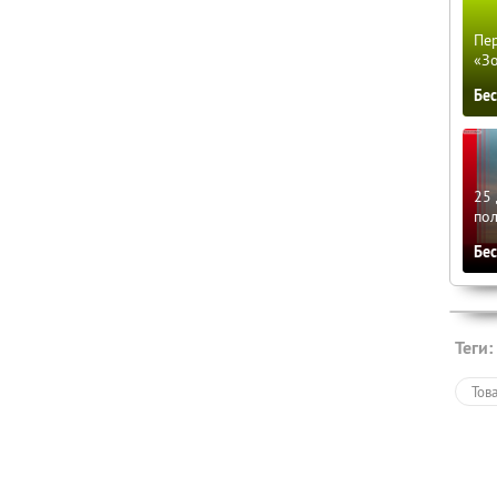
Пер
«З
Бе
25 
по
Бе
Теги:
Тов