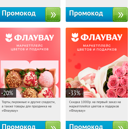
10с1
Промокод
Промокод
-20
%
-33
%
Торты, пирожные и другие сладости,
Скидка 1000р. на первый заказ на
04:08:23
Получили:
6
04:08:23
Получили:
18
а также товары для праздника на
маркетплейсе цветов и подарков
Россия
Россия
«Флаувау»
«Флаувау»
Промокод
Промокод