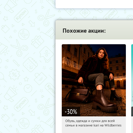
Похожие акции:
-30
%
Обувь, одежда и сумки для всей
04:08:23
Получили:
30
семьи в магазине kari на Wildberries
Россия