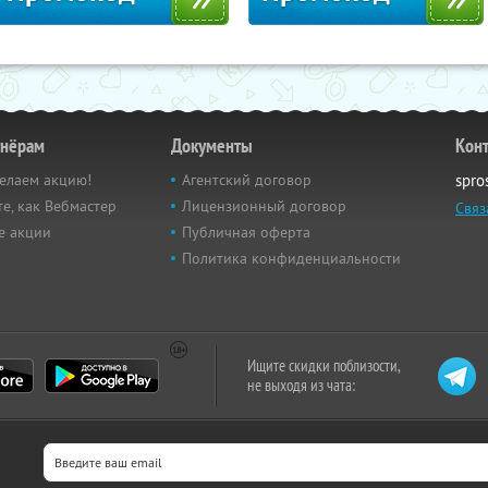
тнёрам
Документы
Кон
елаем акцию!
Агентский договор
spro
е, как Вебмастер
Лицензионный договор
Связ
е акции
Публичная оферта
Политика конфиденциальности
Ищите скидки поблизости,
не выходя из чата: