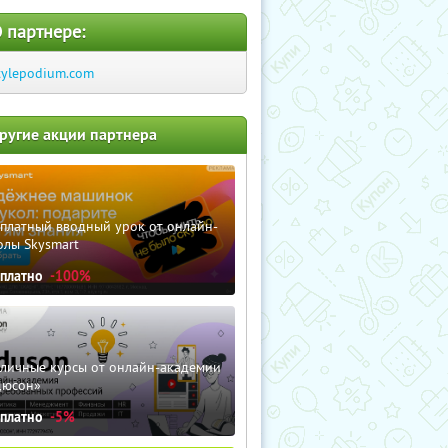
 партнере:
tylepodium.com
ругие акции партнера
сплатный вводный урок от онлайн-
олы Skysmart
сплатно
-100%
зличные курсы от онлайн-академии
дюсон»
сплатно
-5%