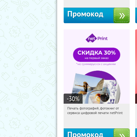
Промокод
-30
%
Печать фотографий, фотокниг от
04:08:23
Получили:
4
сервиса цифровой печати netPrint
Россия
Промокод