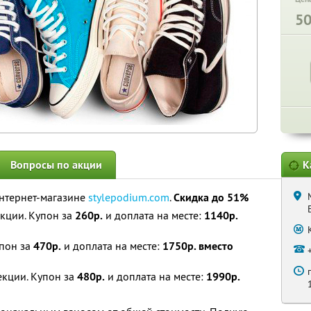
5
Вопросы по акции
К
интернет-магазине
stylepodium.com
.
Скидка до 51%
екции. Купон за
260р.
и доплата на месте:
1140р.
упон за
470р.
и доплата на месте:
1750р. вместо
екции. Купон за
480р.
и доплата на месте:
1990р.