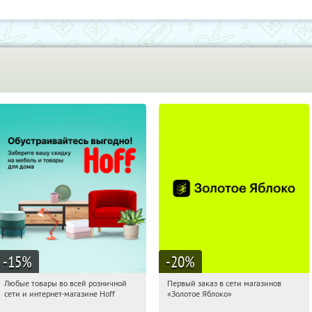
-15
%
-20
%
Любые товары во всей розничной
Первый заказ в сети магазинов
04:08:23
Получили:
83
04:08:23
Получи первым!
сети и интернет-магазине Hoff
«Золотое Яблоко»
Москва, 1-й Волоколамский проезд,
Россия