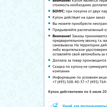
Внимание!
Купон является пер
стоимость необходимо доплатит
БОНУС:
при покупке от двух пар
Купон действует на один заказ
Вы можете приобрести неограни
Предъявляйте распечатанный к
Внимание!
Заказы принимаются 
предварительному звонку, т.к. в
самовывоза. На территории дейс
либо водительское удостоверени
оставляйте свой автомобиль за
Доплата за товар производится
Скидка по купону не суммируе
компании
Информацию по условиям акции
+7 (495) 508-40-37 +7 (495) 764
Купон действителен по 6 июля 2
Узнай, как воспользовать