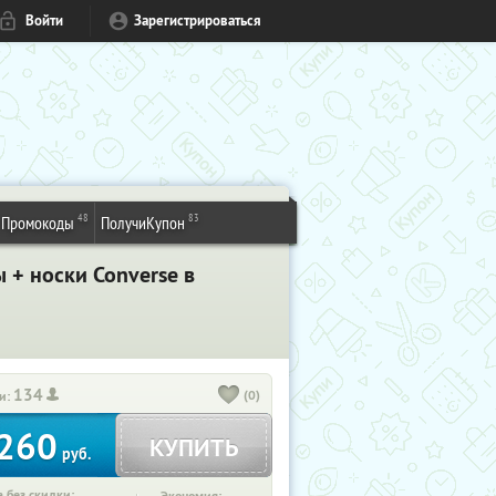
Войти
Зарегистрироваться
48
83
Промокоды
ПолучиКупон
 + носки Converse в
134
(0)
и:
260
КУПИТЬ
руб.
 без скидки: