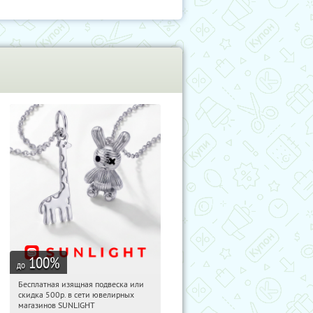
100
%
до
Бесплатная изящная подвеска или
04:08:23
Получили:
73
скидка 500р. в сети ювелирных
Россия
магазинов SUNLIGHT