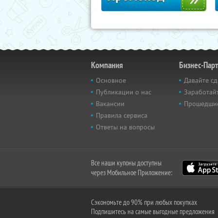
Компания
Бизнес-Пар
Основное
Давайте сд
Публикации о нас
Заработайт
Вакансии
Прошедши
Правила сервиса
Ответы на вопросы
Все наши купоны доступны
через Мобильное Приложение:
Сэкономьте до 90% при любых покупках
Подпишитесь на самые выгодные предложения