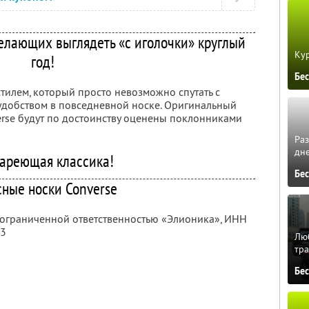
елающих выглядеть «с иголочки» круглый
Кур
год!
Бе
тилем, который просто невозможно спутать с
удобством в повседневной носке. Оригинальный
erse будут по достоинству оценены поклонниками
Ра
дне
ареющая классика!
Бе
сные носки Converse
с ограниченной ответственностью «Элионика»,
ИНН
13
Люб
тра
Бе