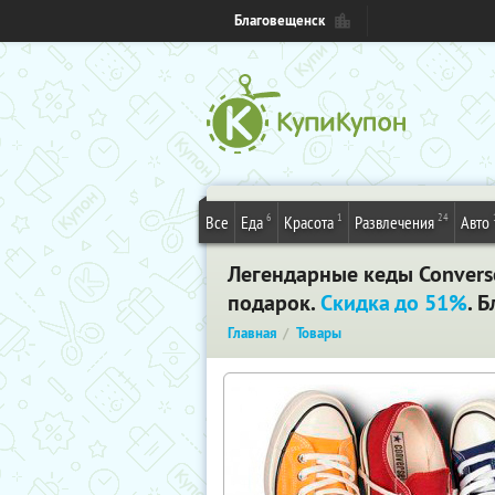
Благовещенск
6
1
24
Все
Еда
Красота
Развлечения
Авто
Легендарные кеды Converse
подарок.
Скидка до 51%
. 
Главная
Товары