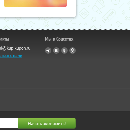
такты
Мы в Соцсетях
si@kupikupon.ru
аться с нами