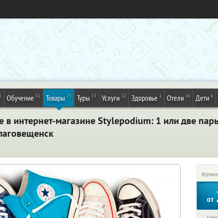
1
31
25
13
12
1
16
6
Обучение
Товары
Туры
Услуги
Здоровье
Отели
Дети
 в интернет-магазине Stylepodium: 1 или две пары
Благовещенск
Купил
от
Цена