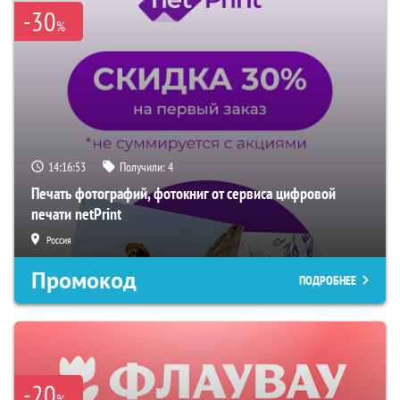
-30
%
14:16:52
Получили:
4
Печать фотографий, фотокниг от сервиса цифровой
печати netPrint
Россия
Промокод
ПОДРОБНЕЕ
-20
%