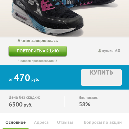
Акция завершилась
60
ПОВТОРИТЬ АКЦИЮ
Купили:
Человек проголосовало: 2
КУПИТЬ
470
от
руб.
Цена без скидки:
Экономия:
6300
58%
руб.
Основное
Адреса
Отзывы
Вопросы по акции