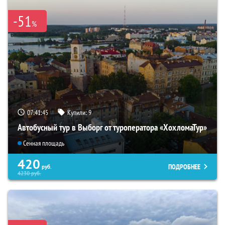
-51
%
07:41:42
Купили:
9
Автобусный тур в Выборг от туроператора «ХохломаТур»
Сенная площадь
420
ПОДРОБНЕЕ
руб.
4230
руб.