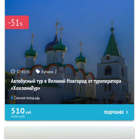
-51
%
07:41:42
Купили:
2
Автобусный тур в Великий Новгород от туроператора
«ХохломаТур»
Сенная площадь
510
ПОДРОБНЕЕ
руб.
5190
руб.