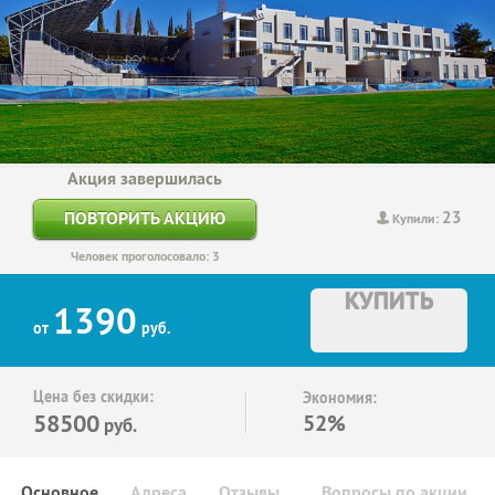
Акция завершилась
23
ПОВТОРИТЬ АКЦИЮ
Купили:
Человек проголосовало: 3
КУПИТЬ
1390
от
руб.
Цена без скидки:
Экономия:
58500
52%
руб.
Основное
Адреса
Отзывы
Вопросы по акции