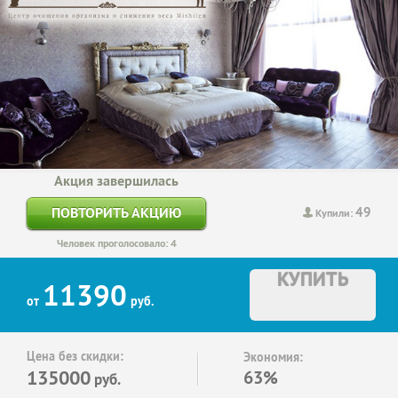
Акция завершилась
49
ПОВТОРИТЬ АКЦИЮ
Купили:
Человек проголосовало: 4
КУПИТЬ
11390
от
руб.
Цена без скидки:
Экономия:
135000
63%
руб.