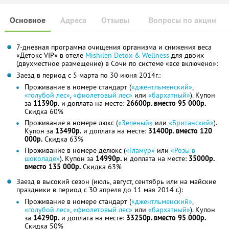
Основное
Адреса
Отзывы
Вопросы по акции
7-дневная программа очищения организма и снижения веса
«Детокс VIP» в отеле
Mishilen Detox & Wellness
для двоих
(двухместное размещение) в Сочи по системе «всё включено»:
Заезд в период с 5 марта по 30 июня 2014г.:
Проживание в номере стандарт (
«джентльменский»
,
«голубой лес»
,
«фиолетовый лес»
или
«бархатный»
). Купон
за
11390р.
и доплата на месте:
26600р. вместо 95 000р.
Скидка 60%
Проживание в номере люкс (
«Зеленый»
или
«Британский»
).
Купон за
13490р.
и доплата на месте:
31400р. вместо 120
000р.
Скидка 63%
Проживание в номере делюкс (
«Гламур»
или
«Розы в
шоколаде»
). Купон за
14990р.
и доплата на месте:
35000р.
вместо 135 000р.
Скидка 63%
Заезд в высокий сезон (июль, август, сентябрь или на майские
праздники в период с 30 апреля до 11 мая 2014 г.):
Проживание в номере стандарт (
«джентльменский»
,
«голубой лес»
,
«фиолетовый лес»
или
«бархатный»
). Купон
за
14290р.
и доплата на месте:
33250р. вместо 95 000р.
Скидка 50%