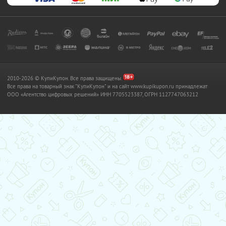
2010-2026 © КупиКупон. Все права защищены.
Все права на товарный знак "КупиКупон" и на сайт www.kupikupon.ru принадлежат
OOO «Агентство цифровых решений» ИНН 7705523387, ОГРН 1127747063212