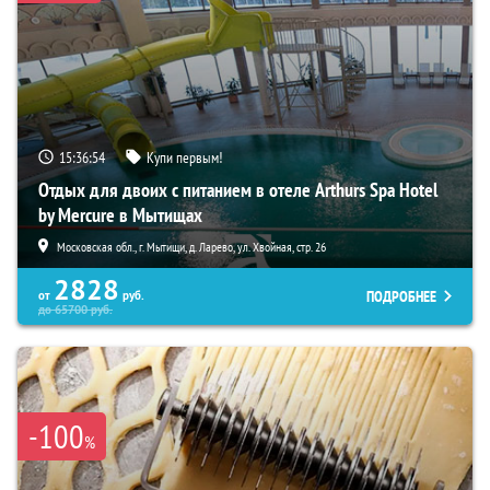
15:36:53
Купи первым!
Отдых для двоих с питанием в отеле Arthurs Spa Hotel
by Mercure в Мытищах
Московская обл., г. Мытищи, д. Ларево, ул. Хвойная, стр. 26
2828
ПОДРОБНЕЕ
от
руб.
до
65700
руб.
-100
%