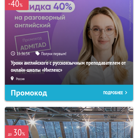
-40
%
15:36:53
Получи первым!
Уроки английского с русскоязычным преподавателем от
онлайн-школы «Инглекс»
Россия
Промокод
ПОДРОБНЕЕ
30
%
до