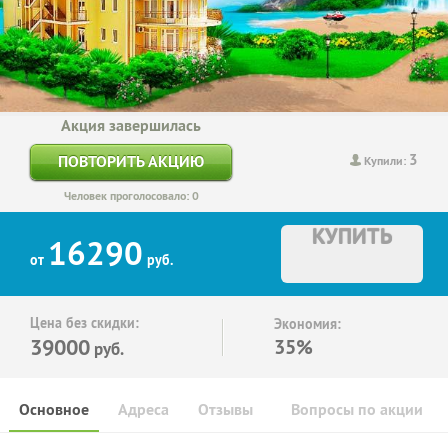
Акция завершилась
3
ПОВТОРИТЬ АКЦИЮ
Купили:
Человек проголосовало: 0
КУПИТЬ
16290
от
руб.
Цена без скидки:
Экономия:
39000
35%
руб.
Основное
Адреса
Отзывы
Вопросы по акции